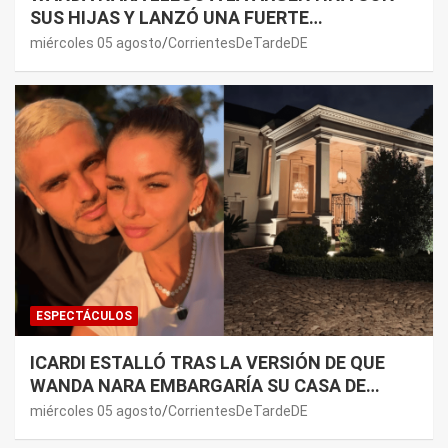
SUS HIJAS Y LANZÓ UNA FUERTE
PREMONICIÓN SOBRE MAURO ICARDI
miércoles 05 agosto
CorrientesDeTardeDE
ESPECTÁCULOS
ICARDI ESTALLÓ TRAS LA VERSIÓN DE QUE
WANDA NARA EMBARGARÍA SU CASA DE
NORDELTA: “NECESITAN RASCAR DE ALGÚN
miércoles 05 agosto
CorrientesDeTardeDE
LADO”