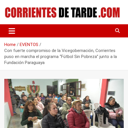
Skip
to
content
Tu portal de noticias
CORRIENTES DE TARDE
Home
EVENTOS
Con fuerte compromiso de la Vicegobernación, Corrientes
puso en marcha el programa “Fútbol Sin Pobreza” junto a la
Fundación Paraguaya