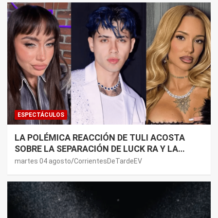
ESPECTÁCULOS
LA POLÉMICA REACCIÓN DE TULI ACOSTA
SOBRE LA SEPARACIÓN DE LUCK RA Y LA
JOAQUI: “¿MI VERDAD?”
martes 04 agosto
CorrientesDeTardeEV