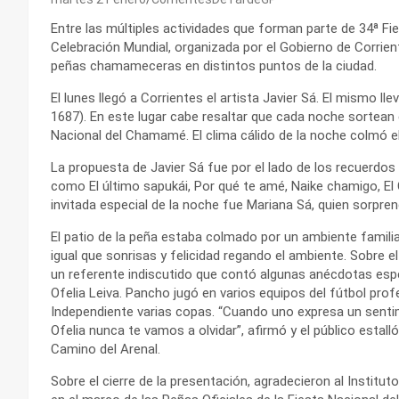
Entre las múltiples actividades que forman parte de 34ª F
Celebración Mundial, organizada por el Gobierno de Corriente
peñas chamameceras en distintos puntos de la ciudad.
El lunes llegó a Corrientes el artista Javier Sá. El mismo l
1687). En este lugar cabe resaltar que cada noche sortean 
Nacional del Chamamé. El clima cálido de la noche colmó 
La propuesta de Javier Sá fue por el lado de los recuerdo
como El último sapukái, Por qué te amé, Naike chamigo, E
invitada especial de la noche fue Mariana Sá, quien sorprend
El patio de la peña estaba colmado por un ambiente familia
igual que sonrisas y felicidad regando el ambiente. Sobre el
un referente indiscutido que contó algunas anécdotas espe
Ofelia Leiva. Pancho jugó en varios equipos del fútbol prof
Independiente varias copas. “Cuando uno expresa un sent
Ofelia nunca te vamos a olvidar”, afirmó y el público estall
Camino del Arenal.
Sobre el cierre de la presentación, agradecieron al Instituto