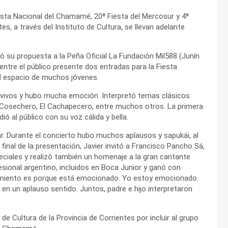
iesta Nacional del Chamamé, 20ª Fiesta del Mercosur y 4ª
s, a través del Instituto de Cultura, se llevan adelante
levó su propuesta a la Peña Oficial La Fundación Mil588 (Junín
entre el público presente dos entradas para la Fiesta
el espacio de muchos jóvenes.
s vivos y hubo mucha emoción. Interpretó temas clásicos
l Cosechero, El Cachapecero, entre muchos otros. La primera
ió al público con su voz cálida y bella.
r. Durante el concierto hubo muchos aplausos y sapukái, al
 final de la presentación, Javier invitó a Francisco Pancho Sá,
ciales y realizó también un homenaje a la gran cantante
esional argentino, incluidos en Boca Junior y ganó con
imiento es porque está emocionado. Yo estoy emocionado.
ó en un aplauso sentido. Juntos, padre e hijo interpretaron
 de Cultura de la Provincia de Corrientes por incluir al grupo