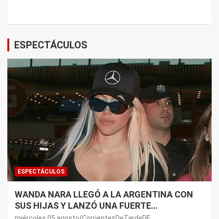
ESPECTÁCULOS
ESPECTÁCULOS
WANDA NARA LLEGÓ A LA ARGENTINA CON
SUS HIJAS Y LANZÓ UNA FUERTE
PREMONICIÓN SOBRE MAURO ICARDI
miércoles 05 agosto
CorrientesDeTardeDE