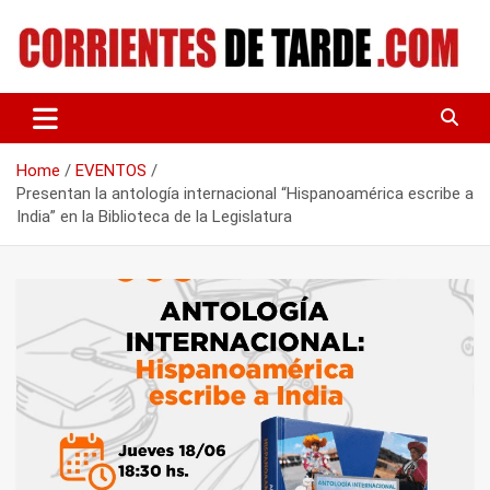
Skip
to
content
Tu portal de noticias
CORRIENTES DE TARDE
Home
EVENTOS
Presentan la antología internacional “Hispanoamérica escribe a
India” en la Biblioteca de la Legislatura