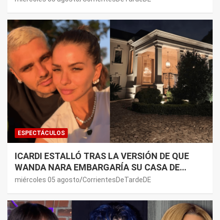
ESPECTÁCULOS
ICARDI ESTALLÓ TRAS LA VERSIÓN DE QUE
WANDA NARA EMBARGARÍA SU CASA DE
NORDELTA: “NECESITAN RASCAR DE ALGÚN
miércoles 05 agosto
CorrientesDeTardeDE
LADO”