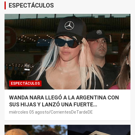
ESPECTÁCULOS
ESPECTÁCULOS
WANDA NARA LLEGÓ A LA ARGENTINA CON
SUS HIJAS Y LANZÓ UNA FUERTE
PREMONICIÓN SOBRE MAURO ICARDI
miércoles 05 agosto
CorrientesDeTardeDE