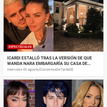
ESPECTÁCULOS
ICARDI ESTALLÓ TRAS LA VERSIÓN DE QUE
WANDA NARA EMBARGARÍA SU CASA DE
NORDELTA: “NECESITAN RASCAR DE ALGÚN
miércoles 05 agosto
CorrientesDeTardeDE
LADO”