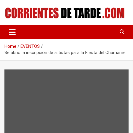
Skip
to
content
Tu portal de noticias
CORRIENTES DE TARDE
Home
EVENTOS
Se abrió la inscripción de artistas para la Fiesta del Chamamé