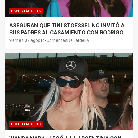
ESPECTÁCULOS
ASEGURAN QUE TINI STOESSEL NO INVITÓ A
SUS PADRES AL CASAMIENTO CON RODRIGO
DE PAUL: LOS MOTIVOS
viernes 07 agosto
CorrientesDeTardeEV
ESPECTÁCULOS