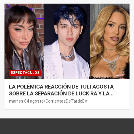
ESPECTÁCULOS
LA POLÉMICA REACCIÓN DE TULI ACOSTA
SOBRE LA SEPARACIÓN DE LUCK RA Y LA
JOAQUI: “¿MI VERDAD?”
martes 04 agosto
CorrientesDeTardeEV