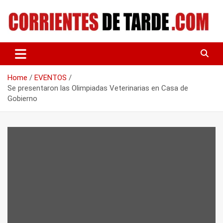
Skip
to
content
Tu portal de noticias
CORRIENTES DE TARDE
Home
EVENTOS
Se presentaron las Olimpiadas Veterinarias en Casa de
Gobierno