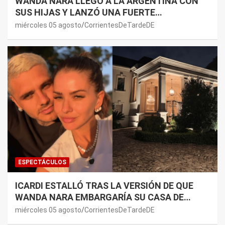
WANDA NARA LLEGÓ A LA ARGENTINA CON
SUS HIJAS Y LANZÓ UNA FUERTE
PREMONICIÓN SOBRE MAURO ICARDI
miércoles 05 agosto
CorrientesDeTardeDE
ESPECTÁCULOS
ICARDI ESTALLÓ TRAS LA VERSIÓN DE QUE
WANDA NARA EMBARGARÍA SU CASA DE
NORDELTA: “NECESITAN RASCAR DE ALGÚN
miércoles 05 agosto
CorrientesDeTardeDE
LADO”