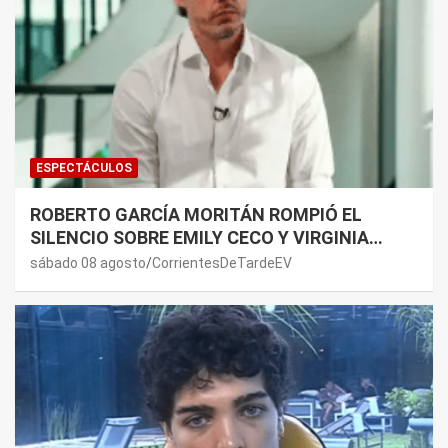
ESPECTÁCULOS
ROBERTO GARCÍA MORITÁN ROMPIÓ EL
SILENCIO SOBRE EMILY CECO Y VIRGINIA
GALLARDO: “DEDÍQUENSE A SUS VIDAS”
sábado 08 agosto
CorrientesDeTardeEV