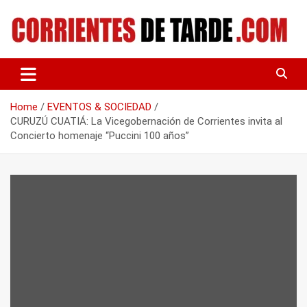
Skip
to
content
Tu portal de noticias
CORRIENTES DE TARDE
Home
EVENTOS & SOCIEDAD
CURUZÚ CUATIÁ: La Vicegobernación de Corrientes invita al
Concierto homenaje “Puccini 100 años”