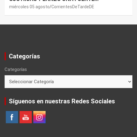
PREMONICIÓN SOBRE MAURO ICARDI
miércoles 05 agosto
CorrientesDeTardeDE
Categorías
Categorías
Síguenos en nuestras Redes Sociales