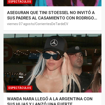
ESPECTÁCULOS
ASEGURAN QUE TINI STOESSEL NO INVITÓ A
SUS PADRES AL CASAMIENTO CON RODRIGO
DE PAUL: LOS MOTIVOS
viernes 07 agosto
CorrientesDeTardeEV
ESPECTÁCULOS
WANDA NARA LLEGÓ A LA ARGENTINA CON
SUS HIJAS Y LANZÓ UNA FUERTE