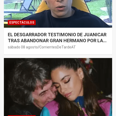
ESPECTÁCULOS
EL DESGARRADOR TESTIMONIO DE JUANICAR
TRAS ABANDONAR GRAN HERMANO POR LA
SALUD DE SU MAMÁ.
sábado 08 agosto
CorrientesDeTardeAT