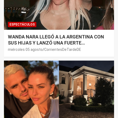
ESPECTÁCULOS
WANDA NARA LLEGÓ A LA ARGENTINA CON
SUS HIJAS Y LANZÓ UNA FUERTE
PREMONICIÓN SOBRE MAURO ICARDI
miércoles 05 agosto
CorrientesDeTardeDE