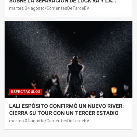
SOBRE LA SEPARACIÓN DE LUCK RA Y LA
JOAQUI: “¿MI VERDAD?”
martes 04 agosto
CorrientesDeTardeEV
ESPECTÁCULOS
LALI ESPÓSITO CONFIRMÓ UN NUEVO RIVER:
CIERRA SU TOUR CON UN TERCER ESTADIO
martes 04 agosto
CorrientesDeTardeEV