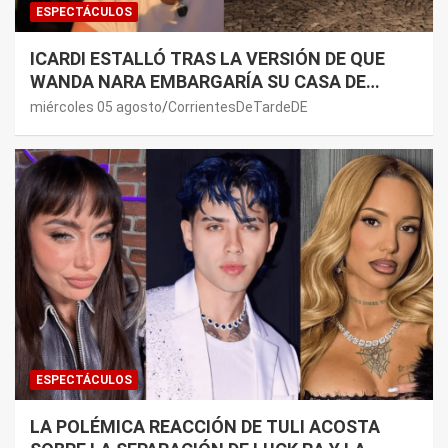
ESPECTÁCULOS
ICARDI ESTALLÓ TRAS LA VERSIÓN DE QUE
WANDA NARA EMBARGARÍA SU CASA DE
NORDELTA: “NECESITAN RASCAR DE ALGÚN
miércoles 05 agosto
CorrientesDeTardeDE
LADO”
ESPECTÁCULOS
LA POLÉMICA REACCIÓN DE TULI ACOSTA