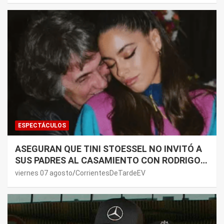
ESPECTÁCULOS
ASEGURAN QUE TINI STOESSEL NO INVITÓ A
SUS PADRES AL CASAMIENTO CON RODRIGO
DE PAUL: LOS MOTIVOS
viernes 07 agosto
CorrientesDeTardeEV