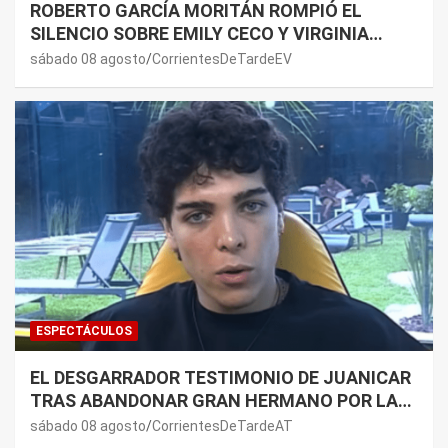
ROBERTO GARCÍA MORITÁN ROMPIÓ EL
SILENCIO SOBRE EMILY CECO Y VIRGINIA
GALLARDO: “DEDÍQUENSE A SUS VIDAS”
sábado 08 agosto
CorrientesDeTardeEV
ESPECTÁCULOS
EL DESGARRADOR TESTIMONIO DE JUANICAR
TRAS ABANDONAR GRAN HERMANO POR LA
SALUD DE SU MAMÁ.
sábado 08 agosto
CorrientesDeTardeAT