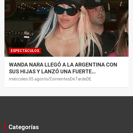
ESPECTÁCULOS
WANDA NARA LLEGÓ A LA ARGENTINA CON
SUS HIJAS Y LANZÓ UNA FUERTE
PREMONICIÓN SOBRE MAURO ICARDI
miércoles 05 agosto
CorrientesDeTardeDE
Categorías