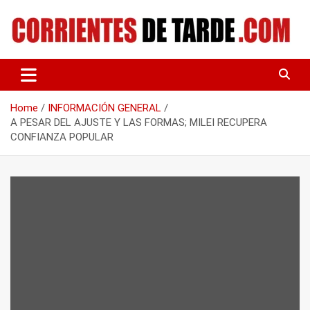
Skip
to
content
Tu portal de noticias
CORRIENTES DE TARDE
Home
INFORMACIÓN GENERAL
A PESAR DEL AJUSTE Y LAS FORMAS; MILEI RECUPERA
CONFIANZA POPULAR