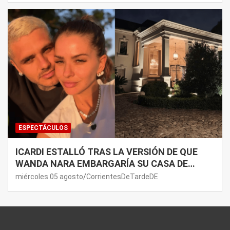
ESPECTÁCULOS
ICARDI ESTALLÓ TRAS LA VERSIÓN DE QUE
WANDA NARA EMBARGARÍA SU CASA DE
NORDELTA: “NECESITAN RASCAR DE ALGÚN
miércoles 05 agosto
CorrientesDeTardeDE
LADO”