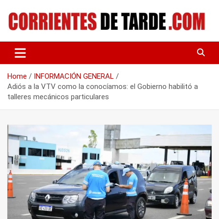
Skip
to
content
Tu portal de noticias
CORRIENTES DE TARDE
Home
INFORMACIÓN GENERAL
Adiós a la VTV como la conocíamos: el Gobierno habilitó a
talleres mecánicos particulares