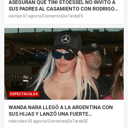
ASEGURAN QUE TINI STOESSEL NO INVITÓ A
SUS PADRES AL CASAMIENTO CON RODRIGO
DE PAUL: LOS MOTIVOS
viernes 07 agosto
CorrientesDeTardeEV
ESPECTÁCULOS
WANDA NARA LLEGÓ A LA ARGENTINA CON
SUS HIJAS Y LANZÓ UNA FUERTE
PREMONICIÓN SOBRE MAURO ICARDI
miércoles 05 agosto
CorrientesDeTardeDE