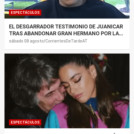
ESPECTÁCULOS
EL DESGARRADOR TESTIMONIO DE JUANICAR
TRAS ABANDONAR GRAN HERMANO POR LA
SALUD DE SU MAMÁ.
sábado 08 agosto
CorrientesDeTardeAT
ESPECTÁCULOS