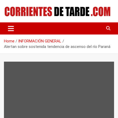
Skip
to
content
Tu portal de noticias
CORRIENTES DE TARDE
Home
INFORMACIÓN GENERAL
Alertan sobre sostenida tendencia de ascenso del río Paraná