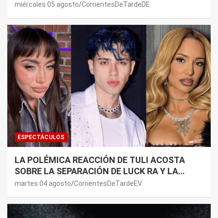
NORDELTA: “NECESITAN RASCAR DE ALGÚN
miércoles 05 agosto
CorrientesDeTardeDE
LADO”
ESPECTÁCULOS
LA POLÉMICA REACCIÓN DE TULI ACOSTA
SOBRE LA SEPARACIÓN DE LUCK RA Y LA
JOAQUI: “¿MI VERDAD?”
martes 04 agosto
CorrientesDeTardeEV