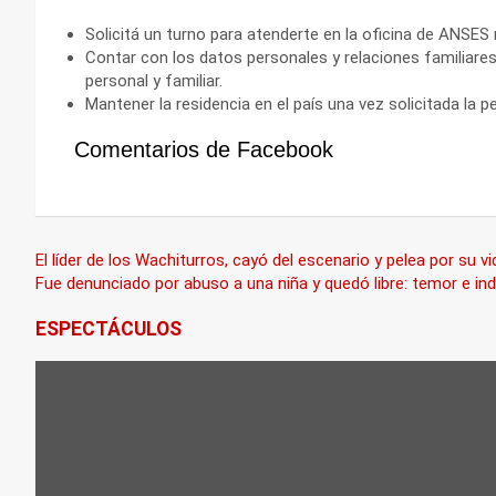
Solicitá un turno para atenderte en la oficina de ANSES
Contar con los datos personales y relaciones familiare
personal y familiar.
Mantener la residencia en el país una vez solicitada la p
Comentarios de Facebook
Navegación
El líder de los Wachiturros, cayó del escenario y pelea por su vi
Fue denunciado por abuso a una niña y quedó libre: temor e in
de
ESPECTÁCULOS
entradas