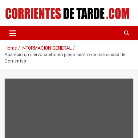
Skip
to
content
Tu portal de noticias
CORRIENTES DE TARDE
Home
INFORMACIÓN GENERAL
Apareció un ciervo suelto en pleno centro de una ciudad de
Corrientes