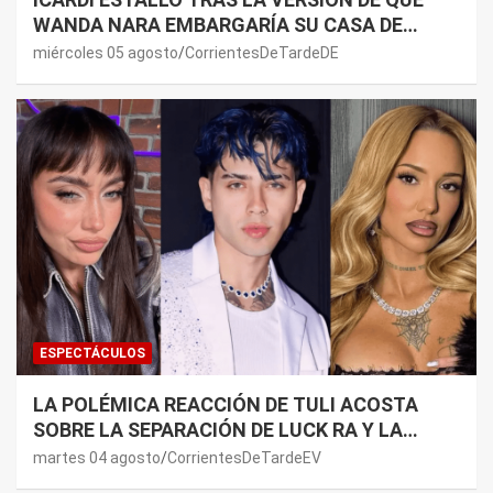
WANDA NARA EMBARGARÍA SU CASA DE
NORDELTA: “NECESITAN RASCAR DE ALGÚN
miércoles 05 agosto
CorrientesDeTardeDE
LADO”
ESPECTÁCULOS
LA POLÉMICA REACCIÓN DE TULI ACOSTA
SOBRE LA SEPARACIÓN DE LUCK RA Y LA
JOAQUI: “¿MI VERDAD?”
martes 04 agosto
CorrientesDeTardeEV