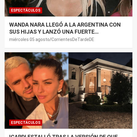
ESPECTÁCULOS
WANDA NARA LLEGÓ A LA ARGENTINA CON
SUS HIJAS Y LANZÓ UNA FUERTE
PREMONICIÓN SOBRE MAURO ICARDI
miércoles 05 agosto
CorrientesDeTardeDE
ESPECTÁCULOS
ICARDI ESTALLÓ TRAS LA VERSIÓN DE QUE