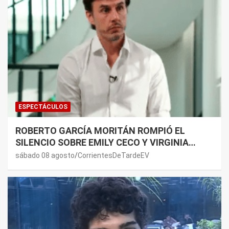
ESPECTÁCULOS
ROBERTO GARCÍA MORITÁN ROMPIÓ EL
SILENCIO SOBRE EMILY CECO Y VIRGINIA
GALLARDO: “DEDÍQUENSE A SUS VIDAS”
sábado 08 agosto
CorrientesDeTardeEV