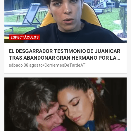
ESPECTÁCULOS
EL DESGARRADOR TESTIMONIO DE JUANICAR
TRAS ABANDONAR GRAN HERMANO POR LA
SALUD DE SU MAMÁ.
sábado 08 agosto
CorrientesDeTardeAT