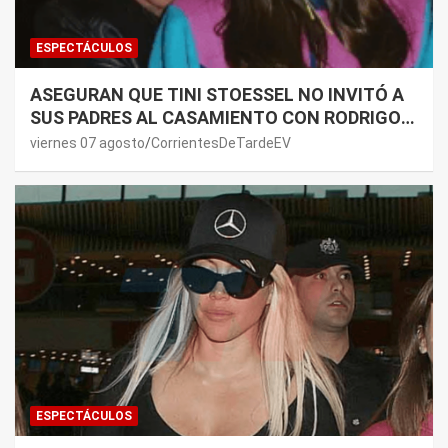
ESPECTÁCULOS
ASEGURAN QUE TINI STOESSEL NO INVITÓ A
SUS PADRES AL CASAMIENTO CON RODRIGO
DE PAUL: LOS MOTIVOS
viernes 07 agosto
CorrientesDeTardeEV
ESPECTÁCULOS