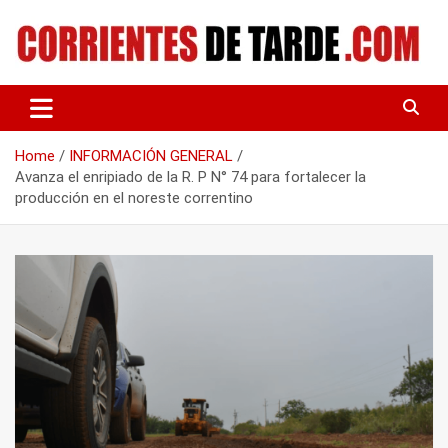
Skip
to
content
Tu portal de noticias
CORRIENTES DE TARDE
Home
INFORMACIÓN GENERAL
Avanza el enripiado de la R. P N° 74 para fortalecer la
producción en el noreste correntino