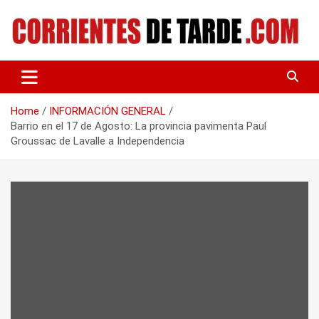
Skip
to
content
Tu portal de noticias
CORRIENTES DE TARDE
Home
INFORMACIÓN GENERAL
Barrio en el 17 de Agosto: La provincia pavimenta Paul
Groussac de Lavalle a Independencia