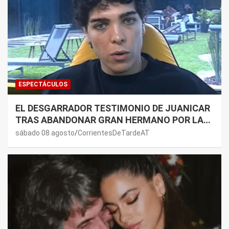
ESPECTÁCULOS
EL DESGARRADOR TESTIMONIO DE JUANICAR
TRAS ABANDONAR GRAN HERMANO POR LA
SALUD DE SU MAMÁ.
sábado 08 agosto
CorrientesDeTardeAT