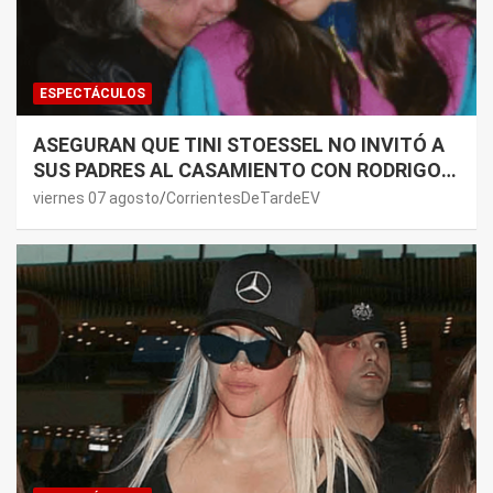
ESPECTÁCULOS
ASEGURAN QUE TINI STOESSEL NO INVITÓ A
SUS PADRES AL CASAMIENTO CON RODRIGO
DE PAUL: LOS MOTIVOS
viernes 07 agosto
CorrientesDeTardeEV