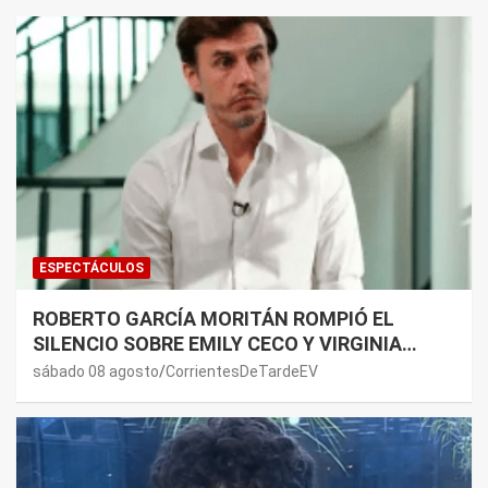
ESPECTÁCULOS
ROBERTO GARCÍA MORITÁN ROMPIÓ EL
SILENCIO SOBRE EMILY CECO Y VIRGINIA
GALLARDO: “DEDÍQUENSE A SUS VIDAS”
sábado 08 agosto
CorrientesDeTardeEV