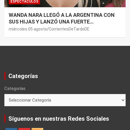
ESPECTÁCULOS
WANDA NARA LLEGÓ A LA ARGENTINA CON
SUS HIJAS Y LANZÓ UNA FUERTE
PREMONICIÓN SOBRE MAURO ICARDI
miércoles 05 agosto
CorrientesDeTardeDE
Categorías
Categorías
Síguenos en nuestras Redes Sociales