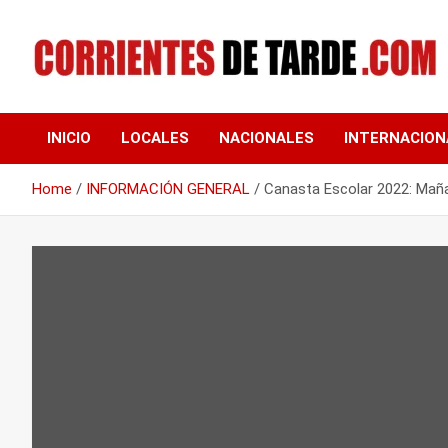
Skip
to
content
Tu portal de noticias
CORRIENTES DE
INICIO
LOCALES
NACIONALES
INTERNACION
TARDE
Home
INFORMACIÓN GENERAL
Canasta Escolar 2022: Maña