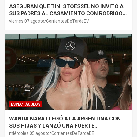
ASEGURAN QUE TINI STOESSEL NO INVITÓ A
SUS PADRES AL CASAMIENTO CON RODRIGO
DE PAUL: LOS MOTIVOS
viernes 07 agosto
CorrientesDeTardeEV
ESPECTÁCULOS
WANDA NARA LLEGÓ A LA ARGENTINA CON
SUS HIJAS Y LANZÓ UNA FUERTE
PREMONICIÓN SOBRE MAURO ICARDI
miércoles 05 agosto
CorrientesDeTardeDE