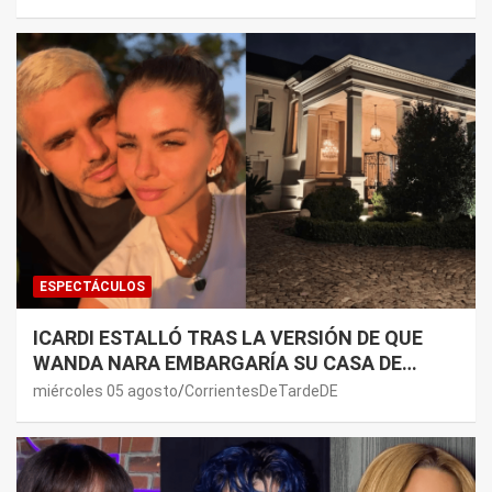
ESPECTÁCULOS
ICARDI ESTALLÓ TRAS LA VERSIÓN DE QUE
WANDA NARA EMBARGARÍA SU CASA DE
NORDELTA: “NECESITAN RASCAR DE ALGÚN
miércoles 05 agosto
CorrientesDeTardeDE
LADO”