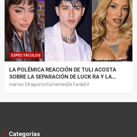
ESPECTÁCULOS
LA POLÉMICA REACCIÓN DE TULI ACOSTA
SOBRE LA SEPARACIÓN DE LUCK RA Y LA
JOAQUI: “¿MI VERDAD?”
martes 04 agosto
CorrientesDeTardeEV
Categorías