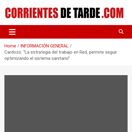
Skip
to
content
Tu portal de noticias
CORRIENTES DE TARDE
Home
INFORMACIÓN GENERAL
Cardozo: “La estrategia del trabajo en Red, permite seguir
optimizando el sistema sanitario”