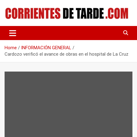
Skip
to
content
Tu portal de noticias
CORRIENTES DE TARDE
Home
INFORMACIÓN GENERAL
Cardozo verificó el avance de obras en el hospital de La Cruz