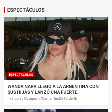
ESPECTÁCULOS
ESPECTÁCULOS
WANDA NARA LLEGÓ A LA ARGENTINA CON
SUS HIJAS Y LANZÓ UNA FUERTE
PREMONICIÓN SOBRE MAURO ICARDI
miércoles 05 agosto
CorrientesDeTardeDE