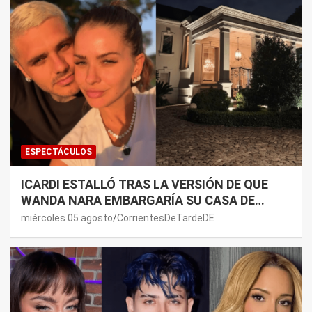
ESPECTÁCULOS
ICARDI ESTALLÓ TRAS LA VERSIÓN DE QUE
WANDA NARA EMBARGARÍA SU CASA DE
NORDELTA: “NECESITAN RASCAR DE ALGÚN
miércoles 05 agosto
CorrientesDeTardeDE
LADO”