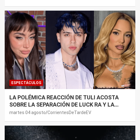
LADO”
ESPECTÁCULOS
LA POLÉMICA REACCIÓN DE TULI ACOSTA
SOBRE LA SEPARACIÓN DE LUCK RA Y LA
JOAQUI: “¿MI VERDAD?”
martes 04 agosto
CorrientesDeTardeEV