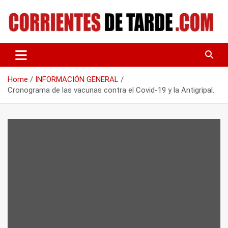
Skip
to
content
Tu portal de noticias
CORRIENTES DE TARDE
Home
INFORMACIÓN GENERAL
Cronograma de las vacunas contra el Covid-19 y la Antigripal.