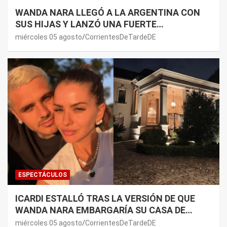
WANDA NARA LLEGÓ A LA ARGENTINA CON
SUS HIJAS Y LANZÓ UNA FUERTE
PREMONICIÓN SOBRE MAURO ICARDI
miércoles 05 agosto
CorrientesDeTardeDE
ESPECTÁCULOS
ICARDI ESTALLÓ TRAS LA VERSIÓN DE QUE
WANDA NARA EMBARGARÍA SU CASA DE
NORDELTA: “NECESITAN RASCAR DE ALGÚN
miércoles 05 agosto
CorrientesDeTardeDE