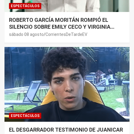
ESPECTÁCULOS
ROBERTO GARCÍA MORITÁN ROMPIÓ EL
SILENCIO SOBRE EMILY CECO Y VIRGINIA
GALLARDO: “DEDÍQUENSE A SUS VIDAS”
sábado 08 agosto
CorrientesDeTardeEV
ESPECTÁCULOS
EL DESGARRADOR TESTIMONIO DE JUANICAR