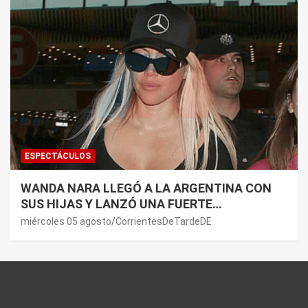
ESPECTÁCULOS
WANDA NARA LLEGÓ A LA ARGENTINA CON
SUS HIJAS Y LANZÓ UNA FUERTE
PREMONICIÓN SOBRE MAURO ICARDI
miércoles 05 agosto
CorrientesDeTardeDE