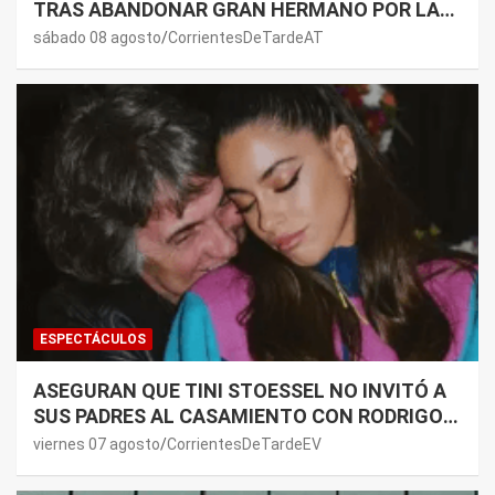
TRAS ABANDONAR GRAN HERMANO POR LA
SALUD DE SU MAMÁ.
sábado 08 agosto
CorrientesDeTardeAT
ESPECTÁCULOS
ASEGURAN QUE TINI STOESSEL NO INVITÓ A
SUS PADRES AL CASAMIENTO CON RODRIGO
DE PAUL: LOS MOTIVOS
viernes 07 agosto
CorrientesDeTardeEV