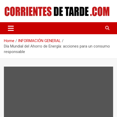
Skip
to
content
Tu portal de noticias
CORRIENTES DE TARDE
Home
INFORMACIÓN GENERAL
Día Mundial del Ahorro de Energía: acciones para un consumo
responsable