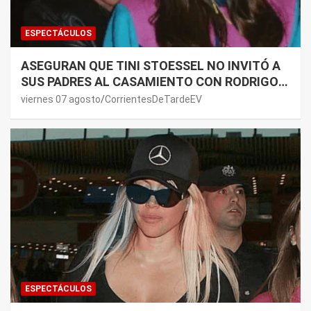
ESPECTÁCULOS
ASEGURAN QUE TINI STOESSEL NO INVITÓ A
SUS PADRES AL CASAMIENTO CON RODRIGO
DE PAUL: LOS MOTIVOS
viernes 07 agosto
CorrientesDeTardeEV
ESPECTÁCULOS