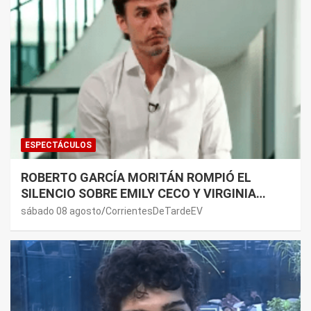
ESPECTÁCULOS
ROBERTO GARCÍA MORITÁN ROMPIÓ EL
SILENCIO SOBRE EMILY CECO Y VIRGINIA
GALLARDO: “DEDÍQUENSE A SUS VIDAS”
sábado 08 agosto
CorrientesDeTardeEV