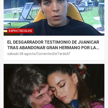
ESPECTÁCULOS
EL DESGARRADOR TESTIMONIO DE JUANICAR
TRAS ABANDONAR GRAN HERMANO POR LA
SALUD DE SU MAMÁ.
sábado 08 agosto
CorrientesDeTardeAT