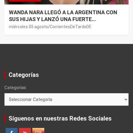
WANDA NARA LLEGÓ A LA ARGENTINA CON
SUS HIJAS Y LANZÓ UNA FUERTE
PREMONICIÓN SOBRE MAURO ICARDI
miércoles 05 agosto
CorrientesDeTardeDE
Categorías
Categorías
Síguenos en nuestras Redes Sociales