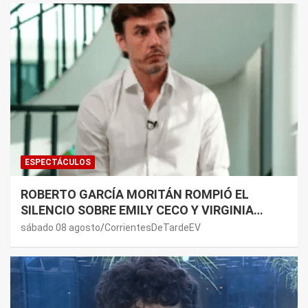
ESPECTÁCULOS
ROBERTO GARCÍA MORITÁN ROMPIÓ EL
SILENCIO SOBRE EMILY CECO Y VIRGINIA
GALLARDO: “DEDÍQUENSE A SUS VIDAS”
sábado 08 agosto
CorrientesDeTardeEV