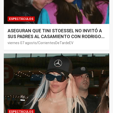
ESPECTÁCULOS
ASEGURAN QUE TINI STOESSEL NO INVITÓ A
SUS PADRES AL CASAMIENTO CON RODRIGO
DE PAUL: LOS MOTIVOS
viernes 07 agosto
CorrientesDeTardeEV
ESPECTÁCULOS