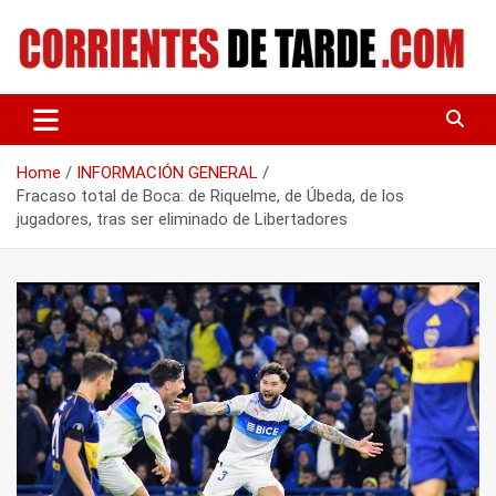
Skip
to
content
Tu portal de noticias
CORRIENTES DE TARDE
Home
INFORMACIÓN GENERAL
Fracaso total de Boca: de Riquelme, de Úbeda, de los
jugadores, tras ser eliminado de Libertadores