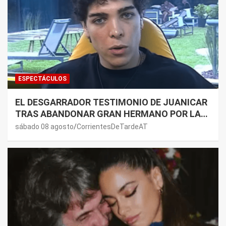
ESPECTÁCULOS
EL DESGARRADOR TESTIMONIO DE JUANICAR
TRAS ABANDONAR GRAN HERMANO POR LA
SALUD DE SU MAMÁ.
sábado 08 agosto
CorrientesDeTardeAT