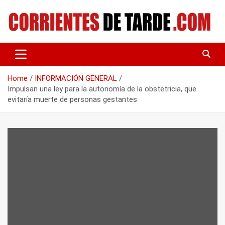
Skip
to
content
Tu portal de noticias
CORRIENTES DE TARDE
Home
INFORMACIÓN GENERAL
Impulsan una ley para la autonomía de la obstetricia, que
evitaría muerte de personas gestantes