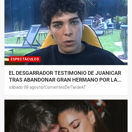
ESPECTÁCULOS
EL DESGARRADOR TESTIMONIO DE JUANICAR
TRAS ABANDONAR GRAN HERMANO POR LA
SALUD DE SU MAMÁ.
sábado 08 agosto
CorrientesDeTardeAT