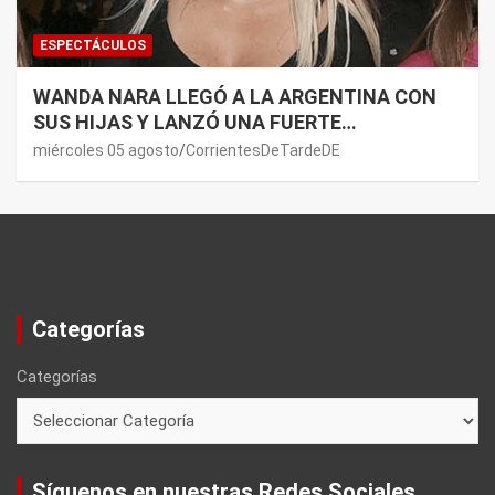
ESPECTÁCULOS
WANDA NARA LLEGÓ A LA ARGENTINA CON
SUS HIJAS Y LANZÓ UNA FUERTE
PREMONICIÓN SOBRE MAURO ICARDI
miércoles 05 agosto
CorrientesDeTardeDE
Categorías
Categorías
Síguenos en nuestras Redes Sociales