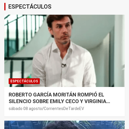
ESPECTÁCULOS
ESPECTÁCULOS
ROBERTO GARCÍA MORITÁN ROMPIÓ EL
SILENCIO SOBRE EMILY CECO Y VIRGINIA
GALLARDO: “DEDÍQUENSE A SUS VIDAS”
sábado 08 agosto
CorrientesDeTardeEV