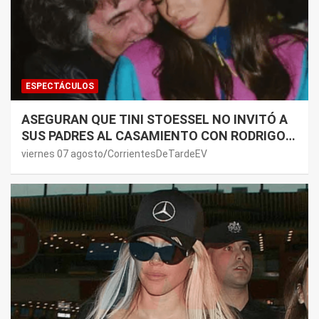
ESPECTÁCULOS
ASEGURAN QUE TINI STOESSEL NO INVITÓ A
SUS PADRES AL CASAMIENTO CON RODRIGO
DE PAUL: LOS MOTIVOS
viernes 07 agosto
CorrientesDeTardeEV