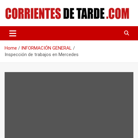
Skip
to
content
Tu portal de noticias
CORRIENTES DE TARDE
Home
INFORMACIÓN GENERAL
Inspección de trabajos en Mercedes