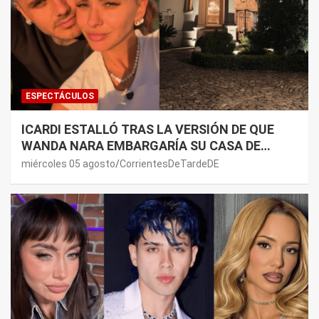
ESPECTÁCULOS
ICARDI ESTALLÓ TRAS LA VERSIÓN DE QUE
WANDA NARA EMBARGARÍA SU CASA DE
NORDELTA: “NECESITAN RASCAR DE ALGÚN
miércoles 05 agosto
CorrientesDeTardeDE
LADO”