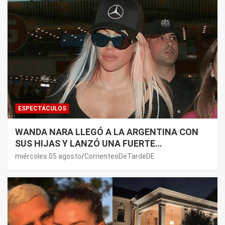
ESPECTÁCULOS
WANDA NARA LLEGÓ A LA ARGENTINA CON
SUS HIJAS Y LANZÓ UNA FUERTE
PREMONICIÓN SOBRE MAURO ICARDI
miércoles 05 agosto
CorrientesDeTardeDE