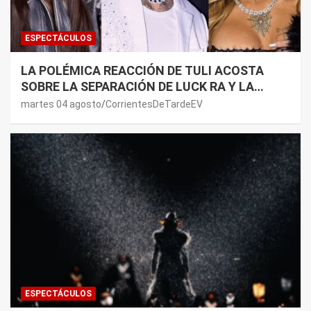
ESPECTÁCULOS
LA POLÉMICA REACCIÓN DE TULI ACOSTA
SOBRE LA SEPARACIÓN DE LUCK RA Y LA
JOAQUI: “¿MI VERDAD?”
martes 04 agosto
CorrientesDeTardeEV
ESPECTÁCULOS