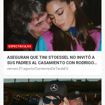
ESPECTÁCULOS
ASEGURAN QUE TINI STOESSEL NO INVITÓ A
SUS PADRES AL CASAMIENTO CON RODRIGO
DE PAUL: LOS MOTIVOS
viernes 07 agosto
CorrientesDeTardeEV