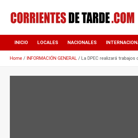
Skip
to
content
Tu portal de noticias
CORRIENTES DE
INICIO
LOCALES
NACIONALES
INTERNACION
TARDE
Home
INFORMACIÓN GENERAL
La DPEC realizará trabajos 