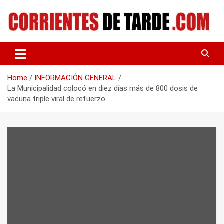
Skip
to
content
Tu portal de noticias
CORRIENTES DE TARDE
Home
INFORMACIÓN GENERAL
La Municipalidad colocó en diez días más de 800 dosis de
vacuna triple viral de refuerzo