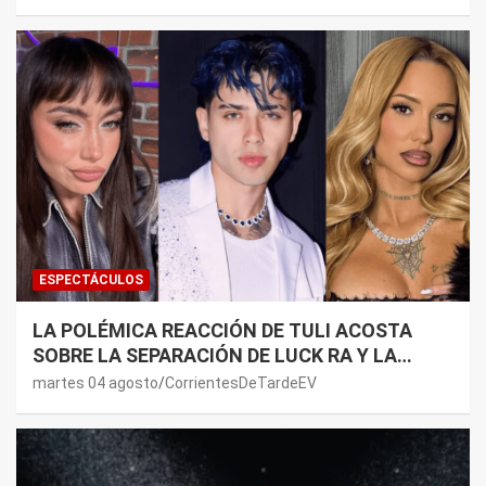
LADO”
ESPECTÁCULOS
LA POLÉMICA REACCIÓN DE TULI ACOSTA
SOBRE LA SEPARACIÓN DE LUCK RA Y LA
JOAQUI: “¿MI VERDAD?”
martes 04 agosto
CorrientesDeTardeEV