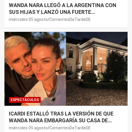
WANDA NARA LLEGÓ A LA ARGENTINA CON
SUS HIJAS Y LANZÓ UNA FUERTE
PREMONICIÓN SOBRE MAURO ICARDI
miércoles 05 agosto
CorrientesDeTardeDE
ESPECTÁCULOS
ICARDI ESTALLÓ TRAS LA VERSIÓN DE QUE
WANDA NARA EMBARGARÍA SU CASA DE
NORDELTA: “NECESITAN RASCAR DE ALGÚN
miércoles 05 agosto
CorrientesDeTardeDE