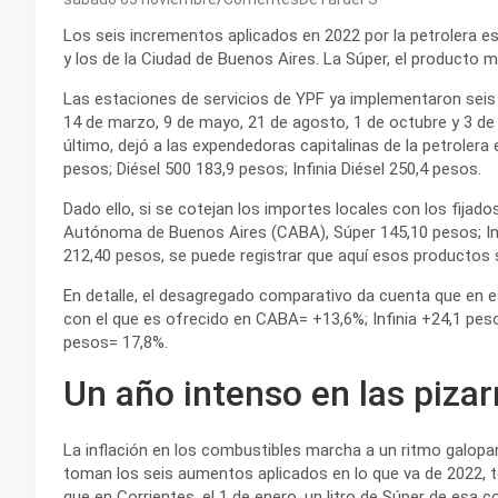
Los seis incrementos aplicados en 2022 por la petrolera es
y los de la Ciudad de Buenos Aires. La Súper, el producto 
Las estaciones de servicios de YPF ya implementaron seis 
14 de marzo, 9 de mayo, 21 de agosto, 1 de octubre y 3 de n
último, dejó a las expendedoras capitalinas de la petrolera 
pesos; Diésel 500 183,9 pesos; Infinia Diésel 250,4 pesos.
Dado ello, si se cotejan los importes locales con los fijado
Autónoma de Buenos Aires (CABA), Súper 145,10 pesos; Infin
212,40 pesos, se puede registrar que aquí esos productos
En detalle, el desagregado comparativo da cuenta que en es
con el que es ofrecido en CABA= +13,6%; Infinia +24,1 peso
pesos= 17,8%.
Un año intenso en las pizar
La inflación en los combustibles marcha a un ritmo galopan
toman los seis aumentos aplicados en lo que va de 2022, 
que en Corrientes, el 1 de enero, un litro de Súper de esa 