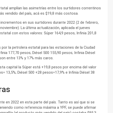
tatal amplían las asimetrías entre los surtidores correntinos
más vendido del país, acá es $19,8 más costosa.
incrementos en sus surtidores durante 2022 (2 de febrero,
oviembre). La última actualización, aplicada el jueves
estatal con estos valores: Súper 164,9 pesos; Infinia 201,8
s por la petrolera estatal para las estaciones de la Ciudad
ia 177,70 pesos; Diésel 500 155,90 pesos; Infinia Diésel
 son entre 13% y 17% más caros.
ta capital la Súper está +19,8 pesos por encima del valor
s= 13,5%; Diésel 500 +28 pesos=17,9% e Infinia Diésel 38
ras
te en 2022 en esta parte del país. Tanto es así que si se
teniendo como referencia máxima a YPF, se puede afirmar
compañía (el producto más vendido del país) costaba $95,3;