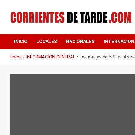
Skip
to
content
Tu portal de noticias
CORRIENTES DE
INICIO
LOCALES
NACIONALES
INTERNACION
TARDE
Home
INFORMACIÓN GENERAL
Las naftas de YPF aquí so