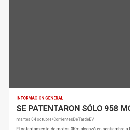
INFORMACIÓN GENERAL
SE PATENTARON SÓLO 958 M
martes 04 octubre
CorrientesDeTardeEV
El patentamiento de motos 0Km alcanzó en septiembre a la