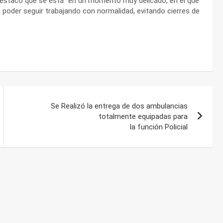
 destacó que se está “en un momento muy delicado, en el que
 poder seguir trabajando con normalidad, evitando cierres de
Se Realizó la entrega de dos ambulancias
totalmente equipadas para
la función Policial