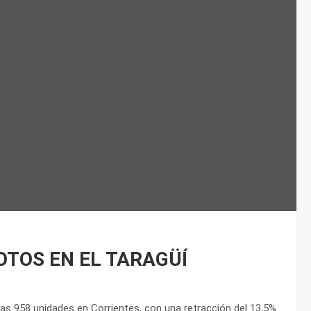
OTOS EN EL TARAGÜÍ
s 958 unidades en Corrientes, con una retracción del 13,5%