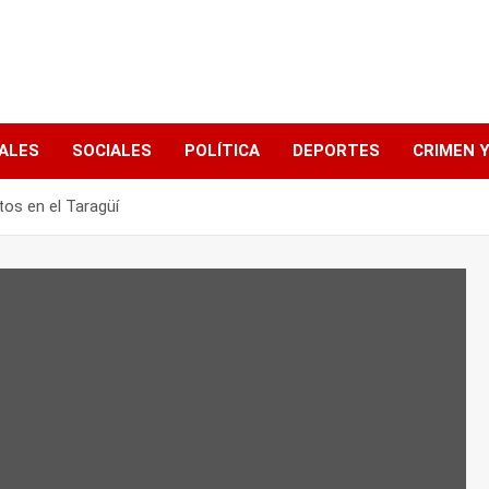
ALES
SOCIALES
POLÍTICA
DEPORTES
CRIMEN Y
os en el Taragüí