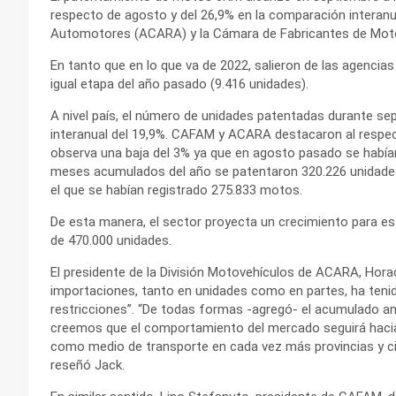
respecto de agosto y del 26,9% en la comparación interanu
Automotores (ACARA) y la Cámara de Fabricantes de Mot
En tanto que en lo que va de 2022, salieron de las agencia
igual etapa del año pasado (9.416 unidades).
A nivel país, el número de unidades patentadas durante se
interanual del 19,9%. CAFAM y ACARA destacaron al respe
observa una baja del 3% ya que en agosto pasado se había
meses acumulados del año se patentaron 320.226 unidade
el que se habían registrado 275.833 motos.
De esta manera, el sector proyecta un crecimiento para es
de 470.000 unidades.
El presidente de la División Motovehículos de ACARA, Horac
importaciones, tanto en unidades como en partes, ha tenid
restricciones”. “De todas formas -agregó- el acumulado an
creemos que el comportamiento del mercado seguirá hacia
como medio de transporte en cada vez más provincias y ci
reseñó Jack.