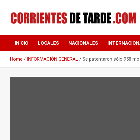
Skip
to
content
Tu portal de noticias
CORRIENTES DE
INICIO
LOCALES
NACIONALES
INTERNACION
TARDE
Home
INFORMACIÓN GENERAL
Se patentaron sólo 958 mot