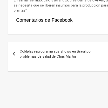
En similar sentido, Lino Stefanuto, presidente de CAFAM,
se necesita que se liberen insumos para la producción para
plantas”.
Comentarios de Facebook
Navegación
Coldplay reprograma sus shows en Brasil por
de
problemas de salud de Chris Martin
entradas