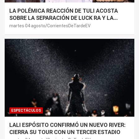
LA POLÉMICA REACCIÓN DE TULI ACOSTA
SOBRE LA SEPARACIÓN DE LUCK RA Y LA
JOAQUI: “¿MI VERDAD?”
martes 04 agosto
CorrientesDeTardeEV
ESPECTÁCULOS
LALI ESPÓSITO CONFIRMÓ UN NUEVO RIVER:
CIERRA SU TOUR CON UN TERCER ESTADIO