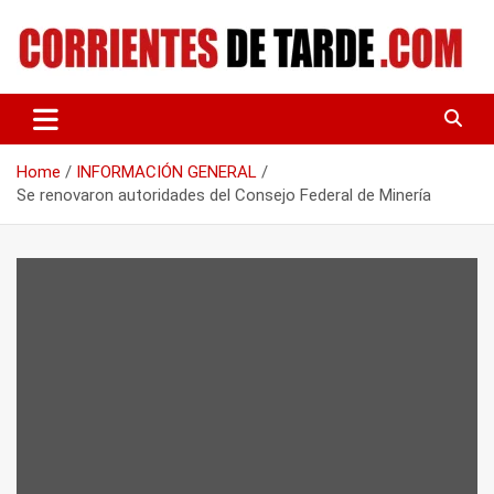
Skip
to
content
Tu portal de noticias
CORRIENTES DE TARDE
Home
INFORMACIÓN GENERAL
Se renovaron autoridades del Consejo Federal de Minería