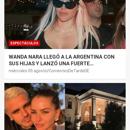
ESPECTÁCULOS
WANDA NARA LLEGÓ A LA ARGENTINA CON
SUS HIJAS Y LANZÓ UNA FUERTE
PREMONICIÓN SOBRE MAURO ICARDI
miércoles 05 agosto
CorrientesDeTardeDE