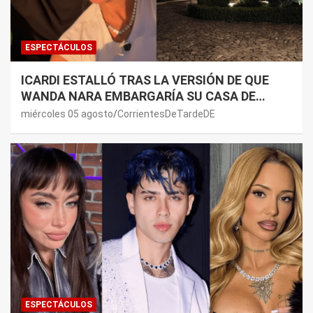
ESPECTÁCULOS
ICARDI ESTALLÓ TRAS LA VERSIÓN DE QUE
WANDA NARA EMBARGARÍA SU CASA DE
NORDELTA: “NECESITAN RASCAR DE ALGÚN
miércoles 05 agosto
CorrientesDeTardeDE
LADO”
ESPECTÁCULOS