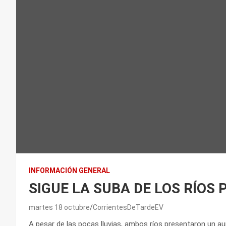
INFORMACIÓN GENERAL
SIGUE LA SUBA DE LOS RÍOS
martes 18 octubre
CorrientesDeTardeEV
A pesar de las pocas lluvias, ambos ríos presentaron un a