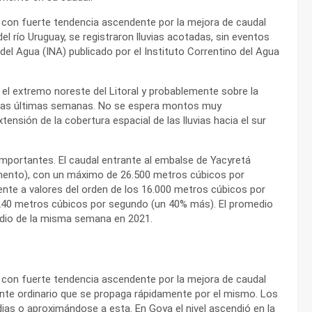
as, con fuerte tendencia ascendente por la mejora de caudal
l río Uruguay, se registraron lluvias acotadas, sin eventos
del Agua (INA) publicado por el Instituto Correntino del Agua
 el extremo noreste del Litoral y probablemente sobre la
de las últimas semanas. No se espera montos muy
nsión de la cobertura espacial de las lluvias hacia el sur
importantes. El caudal entrante al embalse de Yacyretá
ento), con un máximo de 26.500 metros cúbicos por
nte a valores del orden de los 16.000 metros cúbicos por
240 metros cúbicos por segundo (un 40% más). El promedio
edio de la misma semana en 2021.
as, con fuerte tendencia ascendente por la mejora de caudal
nte ordinario que se propaga rápidamente por el mismo. Los
dias o aproximándose a esta. En Goya el nivel ascendió en la