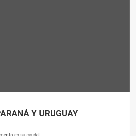
 PARANÁ Y URUGUAY
umento en su caudal.