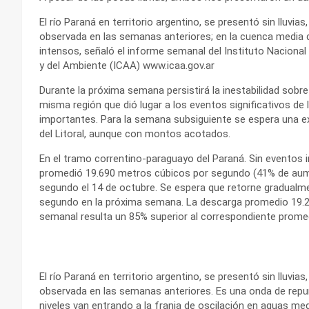
El río Paraná en territorio argentino, se presentó sin lluvi
observada en las semanas anteriores; en la cuenca media de
intensos, señaló el informe semanal del Instituto Nacional 
y del Ambiente (ICAA) www.icaa.gov.ar
Durante la próxima semana persistirá la inestabilidad sobre
misma región que dió lugar a los eventos significativos 
importantes. Para la semana subsiguiente se espera una exte
del Litoral, aunque con montos acotados.
En el tramo correntino-paraguayo del Paraná. Sin eventos 
promedió 19.690 metros cúbicos por segundo (41% de aum
segundo el 14 de octubre. Se espera que retorne gradualme
segundo en la próxima semana. La descarga promedio 19.
semanal resulta un 85% superior al correspondiente prom
El río Paraná en territorio argentino, se presentó sin lluvi
observada en las semanas anteriores. Es una onda de repu
niveles van entrando a la franja de oscilación en aguas me