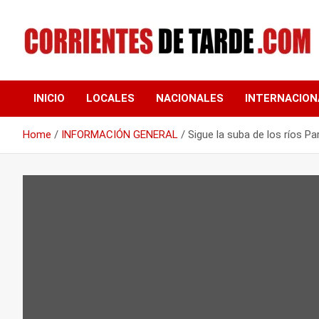
Skip
to
content
Tu portal de noticias
CORRIENTES DE
INICIO
LOCALES
NACIONALES
INTERNACION
TARDE
Home
INFORMACIÓN GENERAL
Sigue la suba de los ríos P