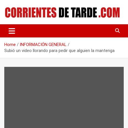
Skip
to
content
Tu portal de noticias
CORRIENTES DE TARDE
Home
INFORMACIÓN GENERAL
Subió un video llorando para pedir que alguien la mantenga