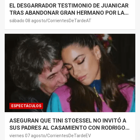
EL DESGARRADOR TESTIMONIO DE JUANICAR
TRAS ABANDONAR GRAN HERMANO POR LA
SALUD DE SU MAMÁ.
sábado 08 agosto
CorrientesDeTardeAT
ESPECTÁCULOS
ASEGURAN QUE TINI STOESSEL NO INVITÓ A
SUS PADRES AL CASAMIENTO CON RODRIGO
DE PAUL: LOS MOTIVOS
viernes 07 agosto
CorrientesDeTardeEV