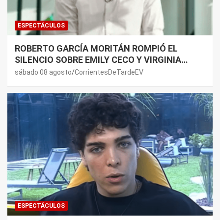
ESPECTÁCULOS
ROBERTO GARCÍA MORITÁN ROMPIÓ EL
SILENCIO SOBRE EMILY CECO Y VIRGINIA
GALLARDO: “DEDÍQUENSE A SUS VIDAS”
sábado 08 agosto
CorrientesDeTardeEV
ESPECTÁCULOS