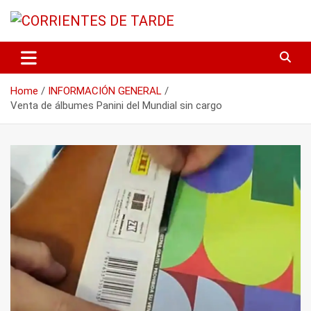
Skip
to
content
Tu portal de noticias
CORRIENTES DE TARDE
Home
INFORMACIÓN GENERAL
Venta de álbumes Panini del Mundial sin cargo