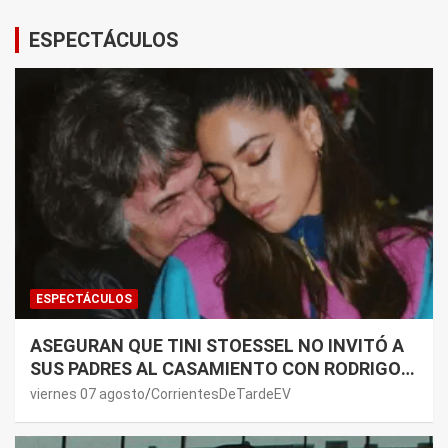
ESPECTÁCULOS
ESPECTÁCULOS
ASEGURAN QUE TINI STOESSEL NO INVITÓ A
SUS PADRES AL CASAMIENTO CON RODRIGO
DE PAUL: LOS MOTIVOS
viernes 07 agosto
CorrientesDeTardeEV