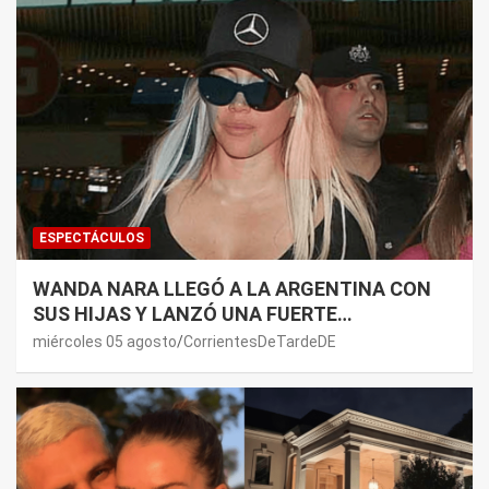
ESPECTÁCULOS
WANDA NARA LLEGÓ A LA ARGENTINA CON
SUS HIJAS Y LANZÓ UNA FUERTE
PREMONICIÓN SOBRE MAURO ICARDI
miércoles 05 agosto
CorrientesDeTardeDE