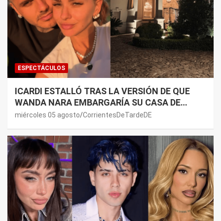
ESPECTÁCULOS
ICARDI ESTALLÓ TRAS LA VERSIÓN DE QUE
WANDA NARA EMBARGARÍA SU CASA DE
NORDELTA: “NECESITAN RASCAR DE ALGÚN
miércoles 05 agosto
CorrientesDeTardeDE
LADO”