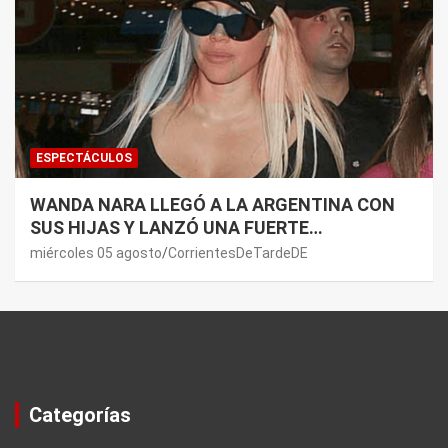
ESPECTÁCULOS
WANDA NARA LLEGÓ A LA ARGENTINA CON
SUS HIJAS Y LANZÓ UNA FUERTE
PREMONICIÓN SOBRE MAURO ICARDI
miércoles 05 agosto
CorrientesDeTardeDE
Categorías