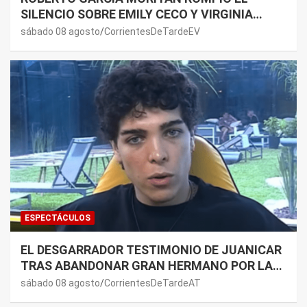
SILENCIO SOBRE EMILY CECO Y VIRGINIA
GALLARDO: “DEDÍQUENSE A SUS VIDAS”
sábado 08 agosto
CorrientesDeTardeEV
ESPECTÁCULOS
EL DESGARRADOR TESTIMONIO DE JUANICAR
TRAS ABANDONAR GRAN HERMANO POR LA
SALUD DE SU MAMÁ.
sábado 08 agosto
CorrientesDeTardeAT