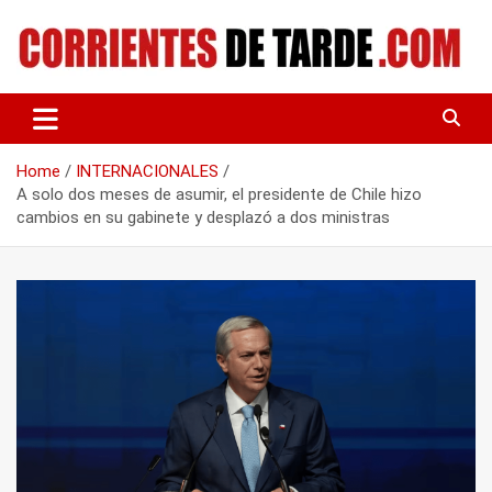
Skip
to
content
Tu portal de noticias
CORRIENTES DE TARDE
Home
INTERNACIONALES
A solo dos meses de asumir, el presidente de Chile hizo
cambios en su gabinete y desplazó a dos ministras