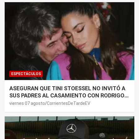
ESPECTÁCULOS
ASEGURAN QUE TINI STOESSEL NO INVITÓ A
SUS PADRES AL CASAMIENTO CON RODRIGO
DE PAUL: LOS MOTIVOS
viernes 07 agosto
CorrientesDeTardeEV