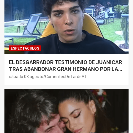
ESPECTÁCULOS
EL DESGARRADOR TESTIMONIO DE JUANICAR
TRAS ABANDONAR GRAN HERMANO POR LA
SALUD DE SU MAMÁ.
sábado 08 agosto
CorrientesDeTardeAT