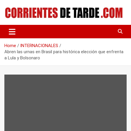
Skip
to
content
Tu portal de noticias
CORRIENTES DE TARDE
Home
INTERNACIONALES
Abren las urnas en Brasil para histórica elección que enfrenta
a Lula y Bolsonaro