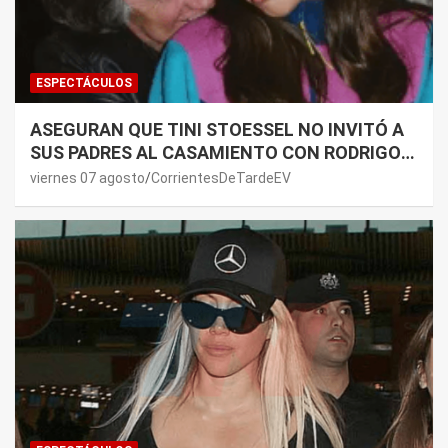
ESPECTÁCULOS
ASEGURAN QUE TINI STOESSEL NO INVITÓ A
SUS PADRES AL CASAMIENTO CON RODRIGO
DE PAUL: LOS MOTIVOS
viernes 07 agosto
CorrientesDeTardeEV