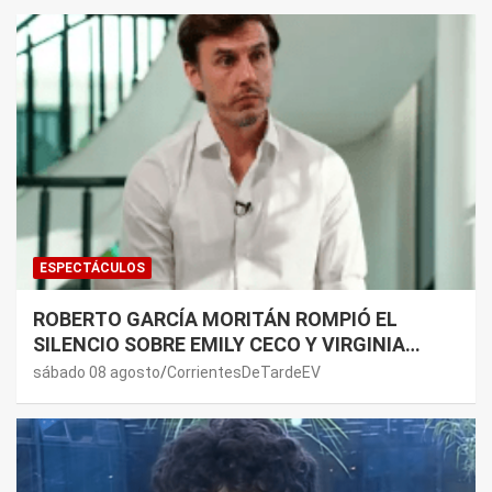
ESPECTÁCULOS
ROBERTO GARCÍA MORITÁN ROMPIÓ EL
SILENCIO SOBRE EMILY CECO Y VIRGINIA
GALLARDO: “DEDÍQUENSE A SUS VIDAS”
sábado 08 agosto
CorrientesDeTardeEV