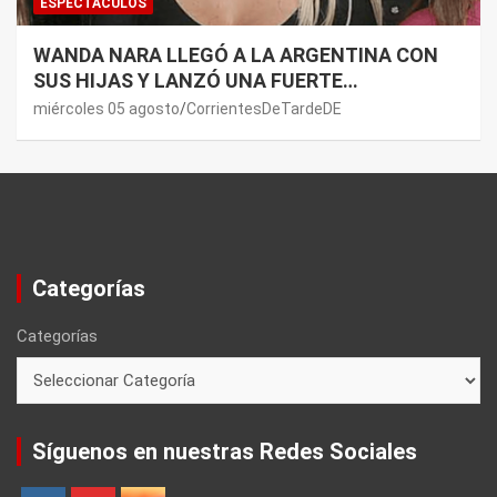
ESPECTÁCULOS
WANDA NARA LLEGÓ A LA ARGENTINA CON
SUS HIJAS Y LANZÓ UNA FUERTE
PREMONICIÓN SOBRE MAURO ICARDI
miércoles 05 agosto
CorrientesDeTardeDE
Categorías
Categorías
Síguenos en nuestras Redes Sociales