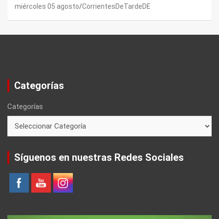
NORDELTA: “NECESITAN RASCAR DE ALGÚN
miércoles 05 agosto
CorrientesDeTardeDE
LADO”
Categorías
Categorías
Síguenos en nuestras Redes Sociales