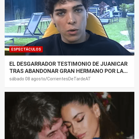
ESPECTÁCULOS
EL DESGARRADOR TESTIMONIO DE JUANICAR
TRAS ABANDONAR GRAN HERMANO POR LA
SALUD DE SU MAMÁ.
sábado 08 agosto
CorrientesDeTardeAT