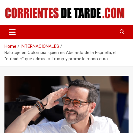
Skip
to
content
Tu portal de noticias
CORRIENTES DE TARDE
Home
INTERNACIONALES
Balotaje en Colombia: quién es Abelardo de la Espriella, el
“outsider” que admira a Trump y promete mano dura