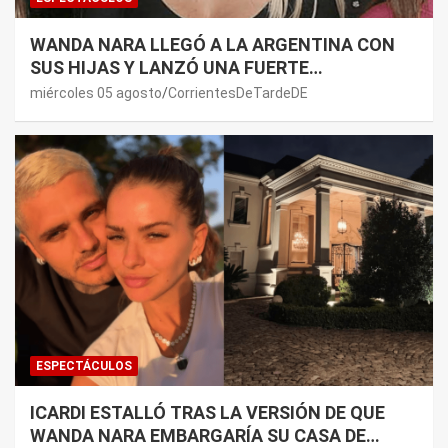
WANDA NARA LLEGÓ A LA ARGENTINA CON
SUS HIJAS Y LANZÓ UNA FUERTE
PREMONICIÓN SOBRE MAURO ICARDI
miércoles 05 agosto
CorrientesDeTardeDE
ESPECTÁCULOS
ICARDI ESTALLÓ TRAS LA VERSIÓN DE QUE
WANDA NARA EMBARGARÍA SU CASA DE