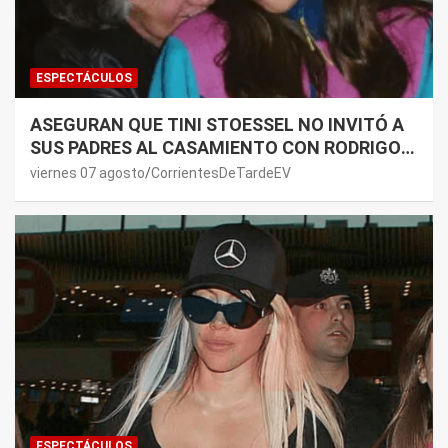
ESPECTÁCULOS
ASEGURAN QUE TINI STOESSEL NO INVITÓ A
SUS PADRES AL CASAMIENTO CON RODRIGO
DE PAUL: LOS MOTIVOS
viernes 07 agosto
CorrientesDeTardeEV
ESPECTÁCULOS