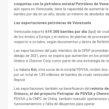
conjuntas con la petrolera estatal Petróleos de Ven
aún opera en Venezuela, tiene la capacidad de aumentar l
barriles por día en un año, desde un mínimo de alrededor de 
Las exportaciones petroleras de Venezuela
Venezuela exportó
619.300 barriles por día
(bpd) de cru
de los envíos a Europa y el reinicio de plantas de procesam
respecto a octubre, según documentos y datos de Refinitiv
Las exportaciones del país miembro de la OPEP promedian 
debajo de 2021, pero se espera que aumenten en los próxi
Unidos a Chevron Corp como parte de una estrategia de rel
La italiana
Eni
, otra socia de la estatal PDVSA, recibió 
por un total de 1,85 millones de barriles de crudo venezol
Repsol.
Las exportaciones también se beneficiaron del
reinicio d
Orinoco, el del proyecto Petropiar de PDVSA y Chevr
PDVSA y la CNPC de China, también reanudó operaciones 
funcionamientos y falta de diluyentes para operar.