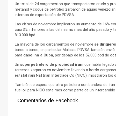
Un total de 24 cargamentos que transportaron crudo y pr
metanol y coque de petróleo zarparon de aguas venezolan
internos de exportación de PDVSA.
Las cifras de noviembre implicaron un aumento de 16% con
casi 3% inferiores a las del mismo mes del año pasado y t
813.000 bpd.
La mayoría de los cargamentos de noviembre
se dirigier
barco a barco, en particular Malasia. PDVSA también envió 
para
gasolina a Cuba
, por debajo de los 52.000 bpd de oct
Un
superpetrolero de propiedad iraní
que había llegado
terceros zarparon en noviembre llevando a bordo cargament
estatal iraní Naftiran Intertrade Co (NICO), mostraron lo
También se espera que otro petrolero con bandera de Irán
fuel oil para NICO este mes como parte de un intercambi
Comentarios de Facebook