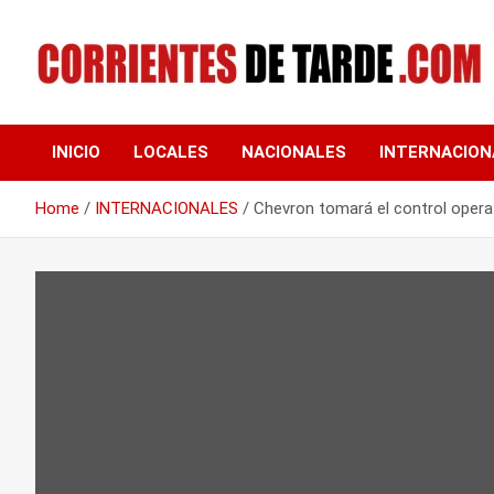
Skip
to
content
Tu portal de noticias
CORRIENTES DE
INICIO
LOCALES
NACIONALES
INTERNACION
TARDE
Home
INTERNACIONALES
Chevron tomará el control opera