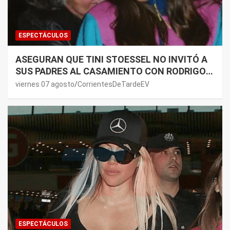
ESPECTÁCULOS
ASEGURAN QUE TINI STOESSEL NO INVITÓ A
SUS PADRES AL CASAMIENTO CON RODRIGO
DE PAUL: LOS MOTIVOS
viernes 07 agosto
CorrientesDeTardeEV
ESPECTÁCULOS