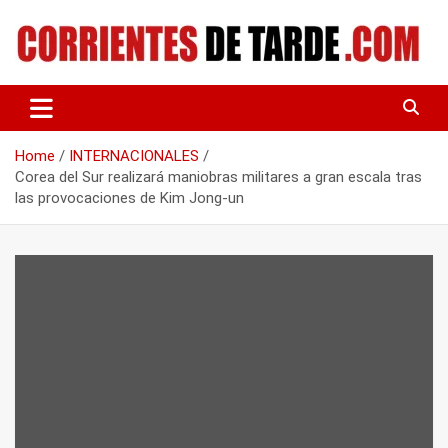
Skip
to
content
Tu portal de noticias
CORRIENTES DE TARDE
Home
INTERNACIONALES
Corea del Sur realizará maniobras militares a gran escala tras
las provocaciones de Kim Jong-un