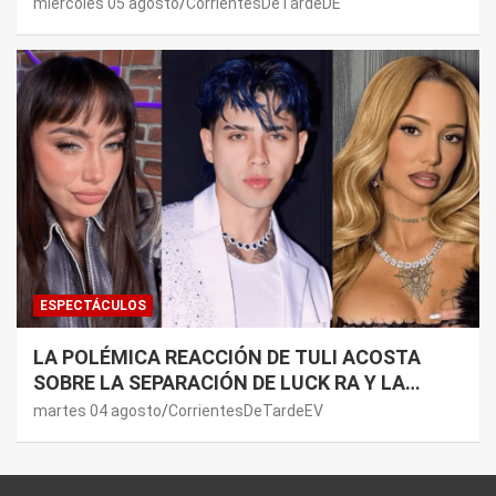
NORDELTA: “NECESITAN RASCAR DE ALGÚN
miércoles 05 agosto
CorrientesDeTardeDE
LADO”
ESPECTÁCULOS
LA POLÉMICA REACCIÓN DE TULI ACOSTA
SOBRE LA SEPARACIÓN DE LUCK RA Y LA
JOAQUI: “¿MI VERDAD?”
martes 04 agosto
CorrientesDeTardeEV