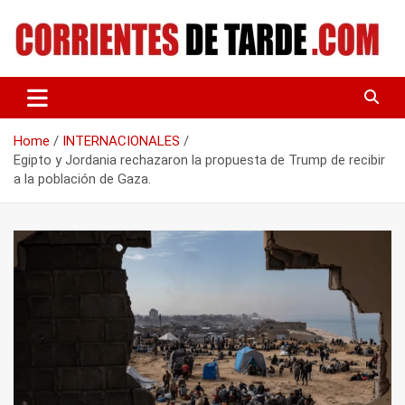
Skip
to
content
Tu portal de noticias
CORRIENTES DE TARDE
Home
INTERNACIONALES
Egipto y Jordania rechazaron la propuesta de Trump de recibir
a la población de Gaza.