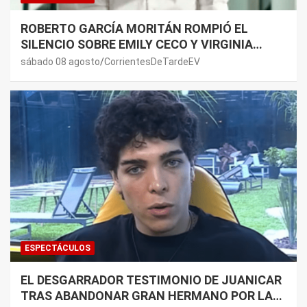
ROBERTO GARCÍA MORITÁN ROMPIÓ EL
SILENCIO SOBRE EMILY CECO Y VIRGINIA
GALLARDO: “DEDÍQUENSE A SUS VIDAS”
sábado 08 agosto
CorrientesDeTardeEV
ESPECTÁCULOS
EL DESGARRADOR TESTIMONIO DE JUANICAR
TRAS ABANDONAR GRAN HERMANO POR LA