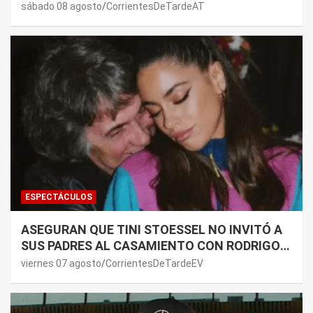
SALUD DE SU MAMÁ.
sábado 08 agosto
CorrientesDeTardeAT
ESPECTÁCULOS
ASEGURAN QUE TINI STOESSEL NO INVITÓ A
SUS PADRES AL CASAMIENTO CON RODRIGO
DE PAUL: LOS MOTIVOS
viernes 07 agosto
CorrientesDeTardeEV