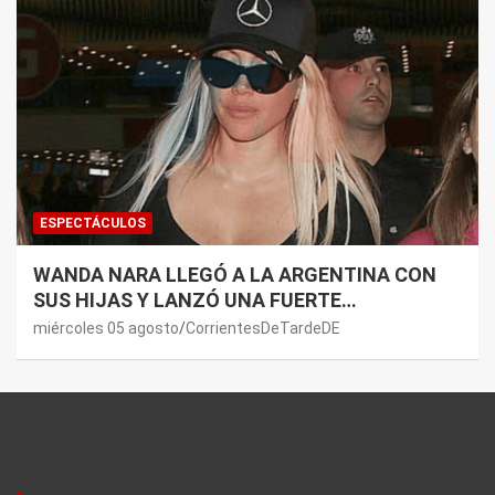
ESPECTÁCULOS
WANDA NARA LLEGÓ A LA ARGENTINA CON
SUS HIJAS Y LANZÓ UNA FUERTE
PREMONICIÓN SOBRE MAURO ICARDI
miércoles 05 agosto
CorrientesDeTardeDE