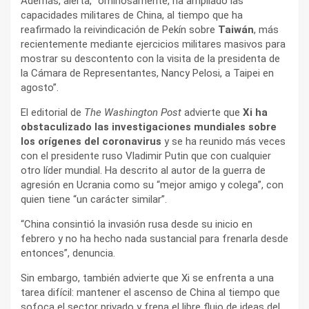
Además, alerta, “ominosamente, ha ampliado las
capacidades militares de China, al tiempo que ha
reafirmado la reivindicación de Pekín sobre
Taiwán
, más
recientemente mediante ejercicios militares masivos para
mostrar su descontento con la visita de la presidenta de
la Cámara de Representantes, Nancy Pelosi, a Taipei en
agosto”.
El editorial de
The Washington Post
advierte que
Xi ha
obstaculizado las investigaciones mundiales sobre
los orígenes del coronavirus
y se ha reunido más veces
con el presidente ruso Vladimir Putin que con cualquier
otro líder mundial. Ha descrito al autor de la guerra de
agresión en Ucrania como su “mejor amigo y colega”, con
quien tiene “un carácter similar”.
“China consintió la invasión rusa desde su inicio en
febrero y no ha hecho nada sustancial para frenarla desde
entonces”, denuncia.
Sin embargo, también advierte que Xi se enfrenta a una
tarea difícil: mantener el ascenso de China al tiempo que
sofoca el sector privado y frena el libre flujo de ideas del