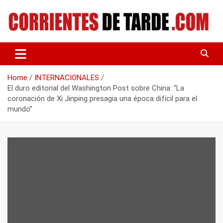
Skip
to
content
Tu portal de noticias
CORRIENTES DE TARDE
Home
INTERNACIONALES
El duro editorial del Washington Post sobre China: “La
coronación de Xi Jinping presagia una época difícil para el
mundo”