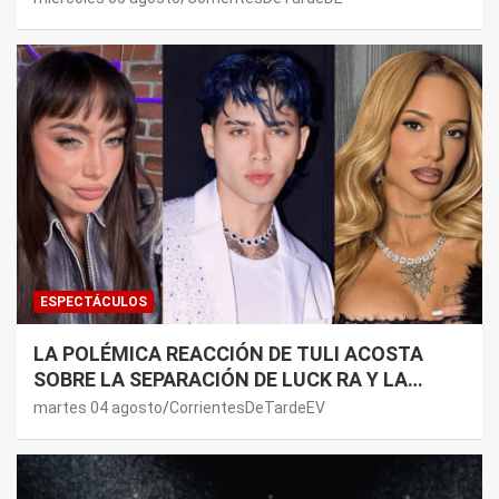
LADO”
ESPECTÁCULOS
LA POLÉMICA REACCIÓN DE TULI ACOSTA
SOBRE LA SEPARACIÓN DE LUCK RA Y LA
JOAQUI: “¿MI VERDAD?”
martes 04 agosto
CorrientesDeTardeEV