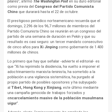
pilares”, afirmó
The Washington Post
en su duro editorial
como previa del
Congreso del Partido Comunista
Chino
que durarará hasta el 22 de octubre.
El prestigioso periódico norteamericano recuerda que el
domingo, 2.296 de los 96,7 millones de miembros del
Partido Comunista Chino se reunirán en un congreso del
partido de una semana de duración en Pekín y que su
resultado es casi seguro: un tercer mandato consecutivo
de cinco años para
Xi Jinping
como gobernante de 1.400
millones de chinos.
Lo primero que hay que señalar -advierte el editorial- es
que “Xi ha reprimido la disidencia, ha vuelto a imponer el
adoctrinamiento marxista-leninista, ha sometido a la
población a una vigilancia sistemática, ha purgado al
propio partido de posibles opositores y ha subyugado
al
Tíbet, Hong Kong y Xinjiang
, este último mediante
una campaña genocida de trabajos forzados y
e
ncarcelamiento masivo de la población musulmana
uigur
”.