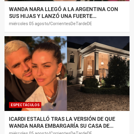
WANDA NARA LLEGÓ A LA ARGENTINA CON
SUS HIJAS Y LANZÓ UNA FUERTE
PREMONICIÓN SOBRE MAURO ICARDI
miércoles 05 agosto
CorrientesDeTardeDE
ESPECTÁCULOS
ICARDI ESTALLÓ TRAS LA VERSIÓN DE QUE
WANDA NARA EMBARGARÍA SU CASA DE
NORDELTA: “NECESITAN RASCAR DE ALGÚN
miércoles 05 agosto
CorrientesDeTardeDE