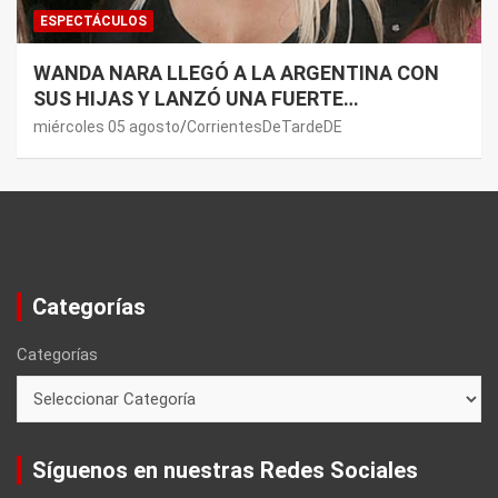
ESPECTÁCULOS
WANDA NARA LLEGÓ A LA ARGENTINA CON
SUS HIJAS Y LANZÓ UNA FUERTE
PREMONICIÓN SOBRE MAURO ICARDI
miércoles 05 agosto
CorrientesDeTardeDE
Categorías
Categorías
Síguenos en nuestras Redes Sociales