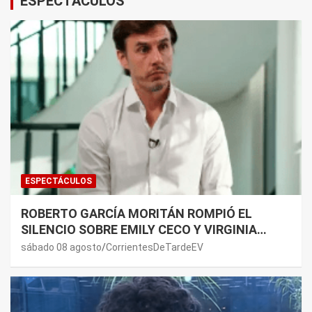
ESPECTÁCULOS
ESPECTÁCULOS
ROBERTO GARCÍA MORITÁN ROMPIÓ EL
SILENCIO SOBRE EMILY CECO Y VIRGINIA
GALLARDO: “DEDÍQUENSE A SUS VIDAS”
sábado 08 agosto
CorrientesDeTardeEV