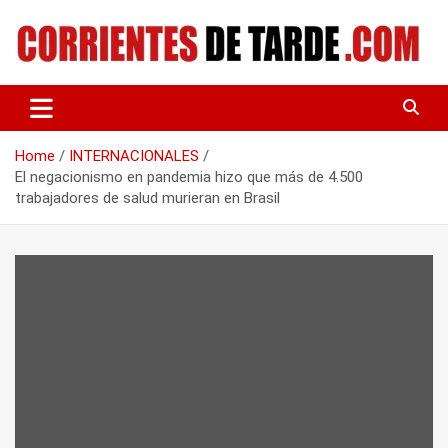
Skip
to
content
Tu portal de noticias
CORRIENTES DE TARDE
Home
INTERNACIONALES
El negacionismo en pandemia hizo que más de 4.500
trabajadores de salud murieran en Brasil