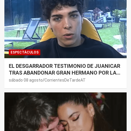
ESPECTÁCULOS
EL DESGARRADOR TESTIMONIO DE JUANICAR
TRAS ABANDONAR GRAN HERMANO POR LA
SALUD DE SU MAMÁ.
sábado 08 agosto
CorrientesDeTardeAT