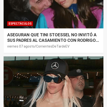
ESPECTÁCULOS
ASEGURAN QUE TINI STOESSEL NO INVITÓ A
SUS PADRES AL CASAMIENTO CON RODRIGO
DE PAUL: LOS MOTIVOS
viernes 07 agosto
CorrientesDeTardeEV