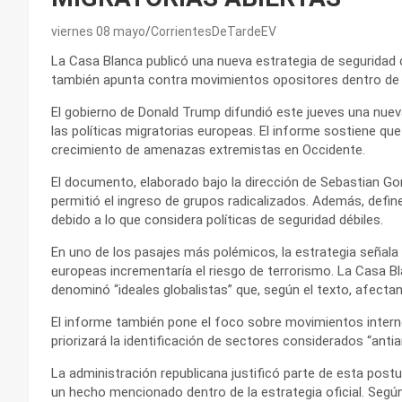
viernes 08 mayo
CorrientesDeTardeEV
La Casa Blanca publicó una nueva estrategia de seguridad 
también apunta contra movimientos opositores dentro de t
El gobierno de Donald Trump difundió este jueves una nuev
las políticas migratorias europeas. El informe sostiene que 
crecimiento de amenazas extremistas en Occidente.
El documento, elaborado bajo la dirección de Sebastian Gor
permitió el ingreso de grupos radicalizados. Además, defi
debido a lo que considera políticas de seguridad débiles.
En uno de los pasajes más polémicos, la estrategia señala 
europeas incrementaría el riesgo de terrorismo. La Casa B
denominó “ideales globalistas” que, según el texto, afectan
El informe también pone el foco sobre movimientos interno
priorizará la identificación de sectores considerados “ant
La administración republicana justificó parte de esta postur
un hecho mencionado dentro de la estrategia oficial. Segú