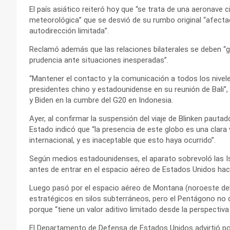
El país asiático reiteró hoy que “se trata de una aeronave ci
meteorológica” que se desvió de su rumbo original “afectad
autodirección limitada”.
Reclamó además que las relaciones bilaterales se deben “g
prudencia ante situaciones inesperadas”.
“Mantener el contacto y la comunicación a todos los nive
presidentes chino y estadounidense en su reunión de Bali”, i
y Biden en la cumbre del G20 en Indonesia.
Ayer, al confirmar la suspensión del viaje de Blinken paut
Estado indicó que “la presencia de este globo es una clara
internacional, y es inaceptable que esto haya ocurrido”.
Según medios estadounidenses, el aparato sobrevoló las Is
antes de entrar en el espacio aéreo de Estados Unidos hace
Luego pasó por el espacio aéreo de Montana (noroeste del 
estratégicos en silos subterráneos, pero el Pentágono no
porque “tiene un valor aditivo limitado desde la perspectiva 
El Departamento de Defensa de Estados Unidos advirtió p