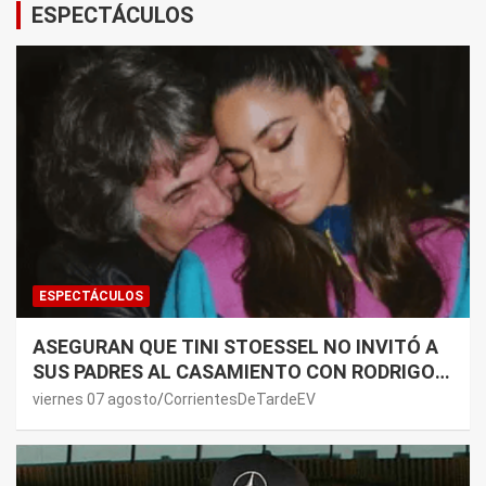
ESPECTÁCULOS
ESPECTÁCULOS
ASEGURAN QUE TINI STOESSEL NO INVITÓ A
SUS PADRES AL CASAMIENTO CON RODRIGO
DE PAUL: LOS MOTIVOS
viernes 07 agosto
CorrientesDeTardeEV