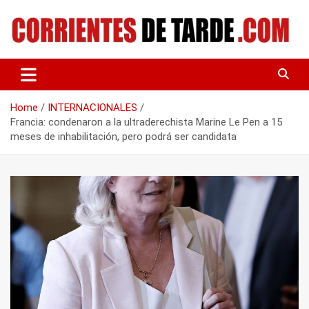
Skip
to
content
Tu portal de noticias
CORRIENTES DE TARDE
Home
INTERNACIONALES
Francia: condenaron a la ultraderechista Marine Le Pen a 15
meses de inhabilitación, pero podrá ser candidata