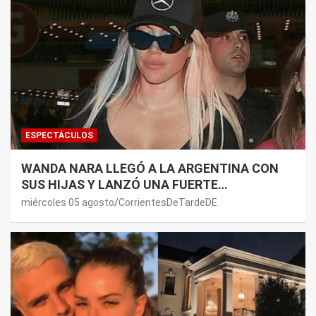
ESPECTÁCULOS
WANDA NARA LLEGÓ A LA ARGENTINA CON
SUS HIJAS Y LANZÓ UNA FUERTE
PREMONICIÓN SOBRE MAURO ICARDI
miércoles 05 agosto
CorrientesDeTardeDE