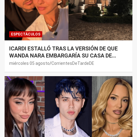
ESPECTÁCULOS
ICARDI ESTALLÓ TRAS LA VERSIÓN DE QUE
WANDA NARA EMBARGARÍA SU CASA DE
NORDELTA: “NECESITAN RASCAR DE ALGÚN
miércoles 05 agosto
CorrientesDeTardeDE
LADO”