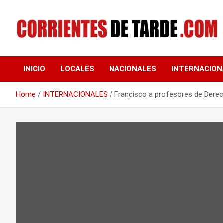
Skip
to
content
Tu portal de noticias
CORRIENTES DE
INICIO
LOCALES
NACIONALES
INTERNACION
TARDE
Home
INTERNACIONALES
Francisco a profesores de Derec