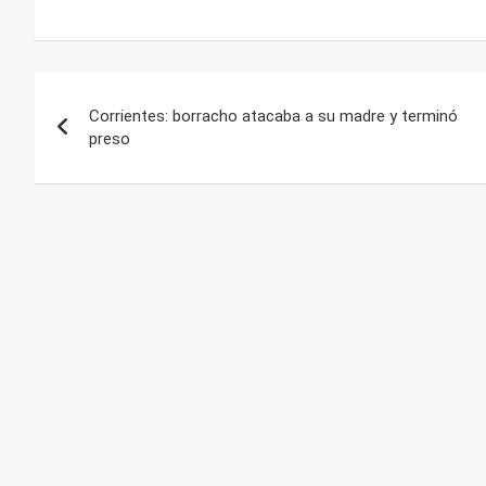
Navegación
Corrientes: borracho atacaba a su madre y terminó
de
preso
entradas