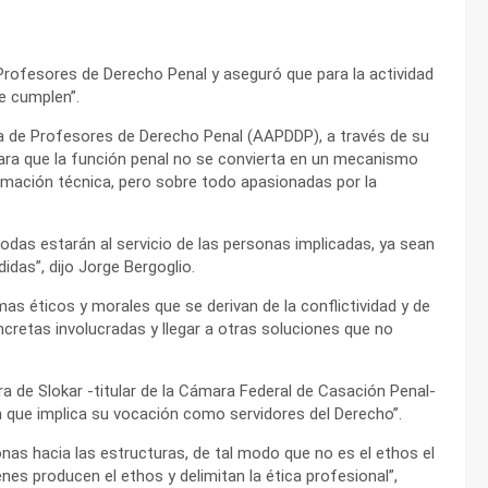
 Profesores de Derecho Penal y aseguró que para la actividad
e cumplen”.
na de Profesores de Derecho Penal (AAPDDP), a través de su
“para que la función penal no se convierta en un mecanismo
rmación técnica, pero sobre todo apasionadas por la
todas estarán al servicio de las personas implicadas, ya sean
idas”, dijo Jorge Bergoglio.
as éticos y morales que se derivan de la conflictividad y de
ncretas involucradas y llegar a otras soluciones que no
igura de Slokar -titular de la Cámara Federal de Casación Penal-
que implica su vocación como servidores del Derecho”.
as hacia las estructuras, de tal modo que no es el ethos el
enes producen el ethos y delimitan la ética profesional”,