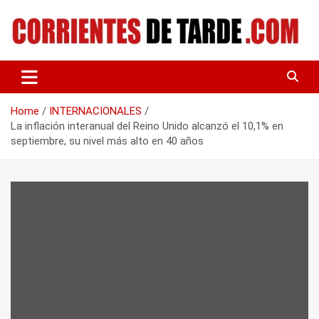
Skip
to
content
Tu portal de noticias
CORRIENTES DE TARDE
Home
INTERNACIONALES
La inflación interanual del Reino Unido alcanzó el 10,1% en
septiembre, su nivel más alto en 40 años