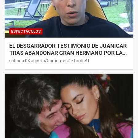
ESPECTÁCULOS
EL DESGARRADOR TESTIMONIO DE JUANICAR
TRAS ABANDONAR GRAN HERMANO POR LA
SALUD DE SU MAMÁ.
sábado 08 agosto
CorrientesDeTardeAT