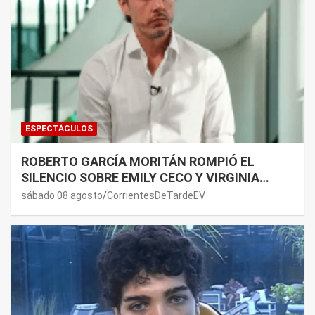
ESPECTÁCULOS
ROBERTO GARCÍA MORITÁN ROMPIÓ EL
SILENCIO SOBRE EMILY CECO Y VIRGINIA
GALLARDO: “DEDÍQUENSE A SUS VIDAS”
sábado 08 agosto
CorrientesDeTardeEV