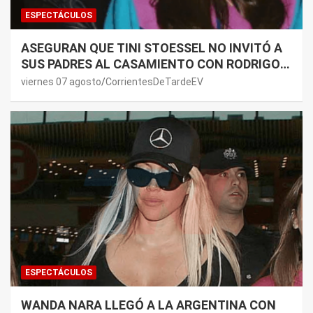
ESPECTÁCULOS
ASEGURAN QUE TINI STOESSEL NO INVITÓ A
SUS PADRES AL CASAMIENTO CON RODRIGO
DE PAUL: LOS MOTIVOS
viernes 07 agosto
CorrientesDeTardeEV
ESPECTÁCULOS
WANDA NARA LLEGÓ A LA ARGENTINA CON