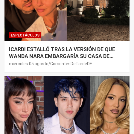
ESPECTÁCULOS
ICARDI ESTALLÓ TRAS LA VERSIÓN DE QUE
WANDA NARA EMBARGARÍA SU CASA DE
NORDELTA: “NECESITAN RASCAR DE ALGÚN
miércoles 05 agosto
CorrientesDeTardeDE
LADO”