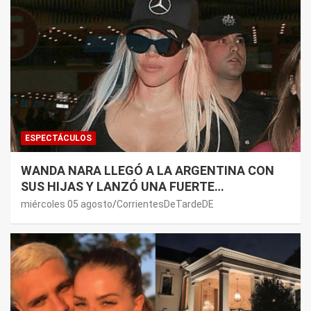
ESPECTÁCULOS
WANDA NARA LLEGÓ A LA ARGENTINA CON
SUS HIJAS Y LANZÓ UNA FUERTE
PREMONICIÓN SOBRE MAURO ICARDI
miércoles 05 agosto
CorrientesDeTardeDE