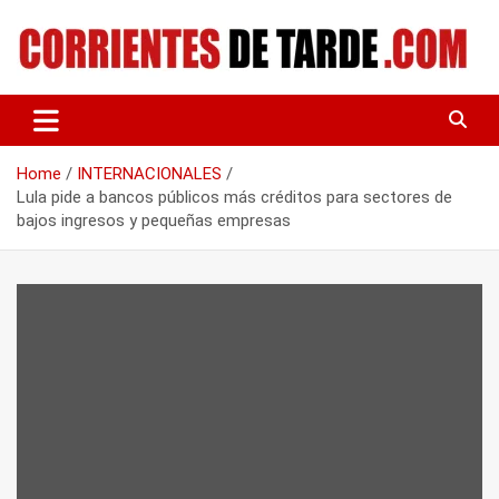
Skip
to
content
Tu portal de noticias
CORRIENTES DE TARDE
Home
INTERNACIONALES
Lula pide a bancos públicos más créditos para sectores de
bajos ingresos y pequeñas empresas