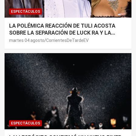
ESPECTÁCULOS
LA POLÉMICA REACCIÓN DE TULI ACOSTA
SOBRE LA SEPARACIÓN DE LUCK RA Y LA
JOAQUI: “¿MI VERDAD?”
martes 04 agosto
CorrientesDeTardeEV
ESPECTÁCULOS