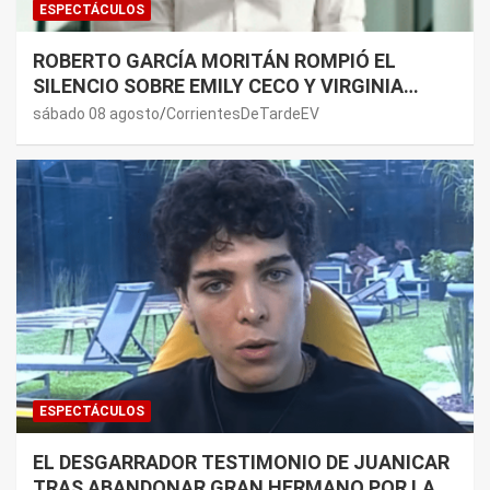
ESPECTÁCULOS
ROBERTO GARCÍA MORITÁN ROMPIÓ EL
SILENCIO SOBRE EMILY CECO Y VIRGINIA
GALLARDO: “DEDÍQUENSE A SUS VIDAS”
sábado 08 agosto
CorrientesDeTardeEV
ESPECTÁCULOS
EL DESGARRADOR TESTIMONIO DE JUANICAR
TRAS ABANDONAR GRAN HERMANO POR LA