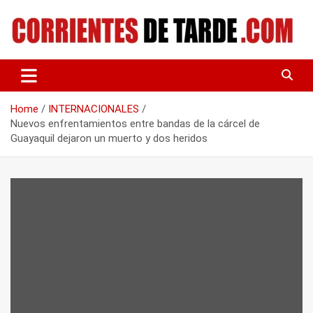
Skip
to
content
Tu portal de noticias
CORRIENTES DE TARDE
Home
INTERNACIONALES
Nuevos enfrentamientos entre bandas de la cárcel de
Guayaquil dejaron un muerto y dos heridos