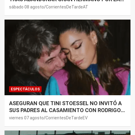
SALUD DE SU MAMÁ.
sábado 08 agosto
CorrientesDeTardeAT
ESPECTÁCULOS
ASEGURAN QUE TINI STOESSEL NO INVITÓ A
SUS PADRES AL CASAMIENTO CON RODRIGO
DE PAUL: LOS MOTIVOS
viernes 07 agosto
CorrientesDeTardeEV