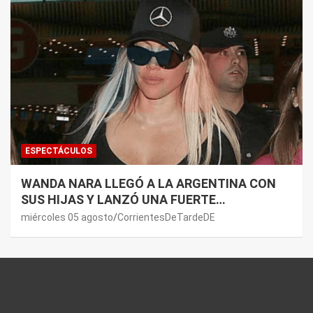
ESPECTÁCULOS
WANDA NARA LLEGÓ A LA ARGENTINA CON
SUS HIJAS Y LANZÓ UNA FUERTE
PREMONICIÓN SOBRE MAURO ICARDI
miércoles 05 agosto
CorrientesDeTardeDE