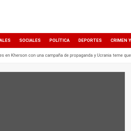
ALES
SOCIALES
POLÍTICA
DEPORTES
CRIMEN Y
iviles en Kherson con una campaña de propaganda y Ucrania teme qu