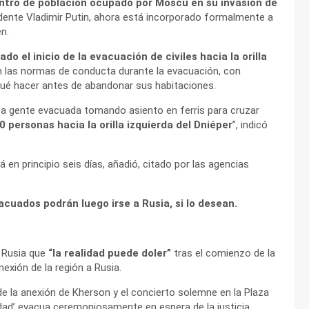
tro de población ocupado por Moscú en su invasión de
sidente Vladimir Putin, ahora está incorporado formalmente a
n.
 el inicio de la evacuación de civiles hacia la orilla
on las normas de conducta durante la evacuación, con
qué hacer antes de abandonar sus habitaciones.
 a gente evacuada tomando asiento en ferris para cruzar
 personas hacia la orilla izquierda del Dniéper
”, indicó
rá en principio seis días, añadió, citado por las agencias
vacuados podrán luego irse a Rusia, si lo desean.
a Rusia que
“la realidad puede doler”
tras el comienzo de la
exión de la región a Rusia.
la anexión de Kherson y el concierto solemne en la Plaza
udad’ evacua ceremoniosamente en espera de la justicia