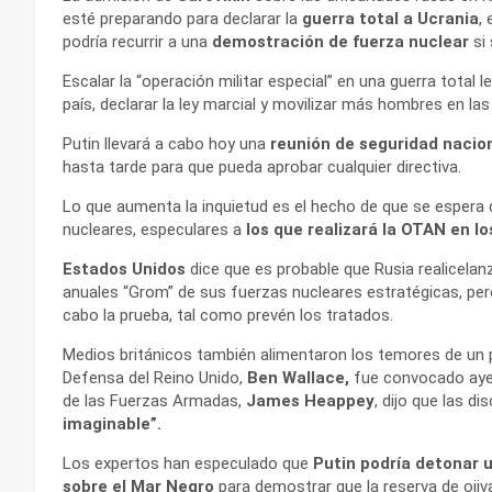
esté preparando para declarar la
guerra total a Ucrania
,
podría recurrir a una
demostración de fuerza nuclear
si
Escalar la “operación militar especial” en una guerra total l
país, declarar la ley marcial y movilizar más hombres en la
Putin llevará a cabo hoy una
reunión de seguridad nacio
hasta tarde para que pueda aprobar cualquier directiva.
Lo que aumenta la inquietud es el hecho de que se espera q
nucleares, especulares a
los que realizará la OTAN en l
Estados Unidos
dice que es probable que Rusia realicel
anuales “Grom” de sus fuerzas nucleares estratégicas, per
cabo la prueba, tal como prevén los tratados.
Medios británicos también alimentaron los temores de un p
Defensa del Reino Unido,
Ben Wallace,
fue convocado ayer
de las Fuerzas Armadas,
James Heappey
, dijo que las d
imaginable”.
Los expertos han especulado que
Putin podría detonar 
sobre el Mar Negro
para demostrar que la reserva de ojiv