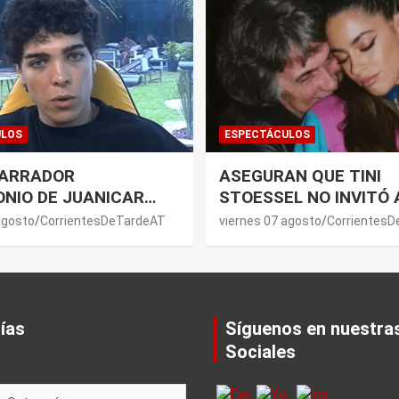
ULOS
ESPECTÁCULOS
GARRADOR
ASEGURAN QUE TINI
NIO DE JUANICAR
STOESSEL NO INVITÓ 
BANDONAR GRAN
PADRES AL CASAMIEN
agosto
CorrientesDeTardeAT
viernes 07 agosto
Corrientes
 POR LA SALUD DE
RODRIGO DE PAUL: LOS
Á.
MOTIVOS
ías
Síguenos en nuestra
Sociales