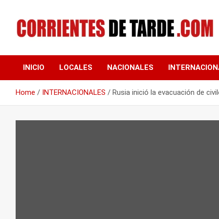
Skip
to
content
Tu portal de noticias
CORRIENTES DE
INICIO
LOCALES
NACIONALES
INTERNACION
TARDE
Home
INTERNACIONALES
Rusia inició la evacuación de c