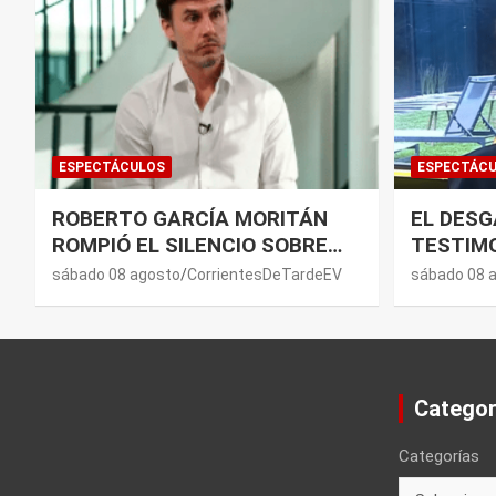
ESPECTÁCULOS
ESPECTÁC
ROBERTO GARCÍA MORITÁN
EL DES
ROMPIÓ EL SILENCIO SOBRE
TESTIMO
EMILY CECO Y VIRGINIA
TRAS A
sábado 08 agosto
CorrientesDeTardeEV
sábado 08 
GALLARDO: “DEDÍQUENSE A
HERMANO
SUS VIDAS”
SU MAM
Categor
Categorías