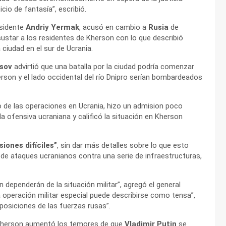
cio de fantasía”, escribió.
esidente
Andriy Yermak
, acusó en cambio a
Rusia
de
ustar a los residentes de Kherson con lo que describió
ciudad en el sur de Ucrania.
usov
advirtió que una batalla por la ciudad podría comenzar
rson y el lado occidental del río Dnipro serían bombardeados
o de las operaciones en Ucrania, hizo un admision poco
a ofensiva ucraniana y calificó la situación en Kherson
siones difíciles”
, sin dar más detalles sobre lo que esto
 de ataques ucranianos contra una serie de infraestructuras,
 dependerán de la situación militar”, agregó el general
la operación militar especial puede describirse como tensa”,
 posiciones de las fuerzas rusas”.
n Kherson aumentó los temores de que
Vladimir Putin
se