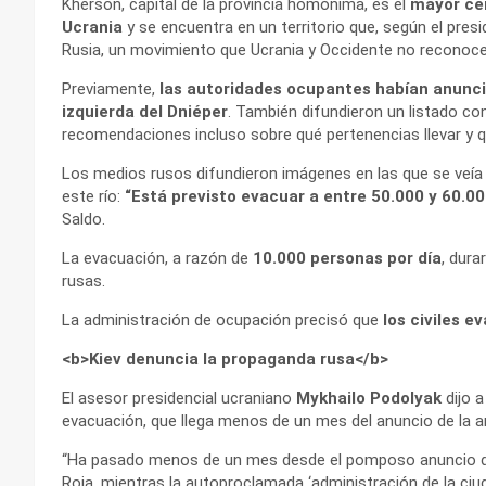
Kherson, capital de la provincia homónima, es el
mayor cen
Ucrania
y se encuentra en un territorio que, según el pre
Rusia, un movimiento que Ucrania y Occidente no reconoce
Previamente,
las autoridades ocupantes habían anunciado
izquierda del Dniéper
. También difundieron un listado c
recomendaciones incluso sobre qué pertenencias llevar y 
Los medios rusos difundieron imágenes en las que se veía
este río:
“Está previsto evacuar a entre 50.000 y 60.000
Saldo.
La evacuación, a razón de
10.000 personas por día
, dura
rusas.
La administración de ocupación precisó que
los civiles e
<b>Kiev denuncia la propaganda rusa</b>
El asesor presidencial ucraniano
Mykhailo Podolyak
dijo 
evacuación, que llega menos de un mes del anuncio de la an
“Ha pasado menos de un mes desde el pomposo anuncio de 
Roja, mientras la autoproclamada ‘administración de la ci