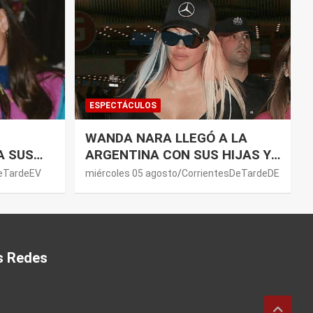
ESPECTÁCULOS
WANDA NARA LLEGÓ A LA
A SUS
ARGENTINA CON SUS HIJAS Y
TO CON
LANZÓ UNA FUERTE
DeTardeEV
miércoles 05 agosto
CorrientesDeTardeDE
PREMONICIÓN SOBRE MAURO
ICARDI
s Redes