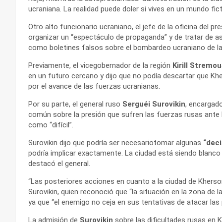
ucraniana. La realidad puede doler si vives en un mundo ficti
Otro alto funcionario ucraniano, el jefe de la oficina del pr
organizar un “espectáculo de propaganda” y de tratar de as
como boletines falsos sobre el bombardeo ucraniano de la 
Previamente, el vicegobernador de la región
Kirill Stremo
en un futuro cercano y dijo que no podía descartar que Khe
por el avance de las fuerzas ucranianas.
Por su parte, el general ruso
Serguéi Surovikin
, encargad
común sobre la presión que sufren las fuerzas rusas ante l
como “difícil”.
Surovikin dijo que podría ser necesariotomar algunas
“deci
podría implicar exactamente. La ciudad está siendo blanco
destacó el general.
“Las posteriores acciones en cuanto a la ciudad de Kherson
Surovikin, quien reconoció que “la situación en la zona de 
ya que “el enemigo no ceja en sus tentativas de atacar las
La admisión de
Surovikin
sobre las dificultades rusas e