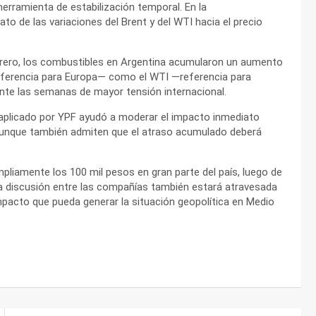
ramienta de estabilización temporal. En la
ato de las variaciones del Brent y del WTI hacia el precio
febrero, los combustibles en Argentina acumularon un aumento
eferencia para Europa— como el WTI —referencia para
nte las semanas de mayor tensión internacional.
 aplicado por YPF ayudó a moderar el impacto inmediato
s, aunque también admiten que el atraso acumulado deberá
pliamente los 100 mil pesos en gran parte del país, luego de
La discusión entre las compañías también estará atravesada
 impacto que pueda generar la situación geopolítica en Medio