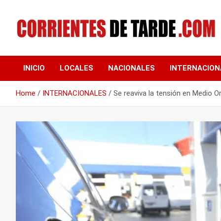
Skip
to
content
Tu portal de noticias
CORRIENTES DE
INICIO
LOCALES
NACIONALES
INTERNACION
TARDE
Home
INTERNACIONALES
Se reaviva la tensión en Medio O