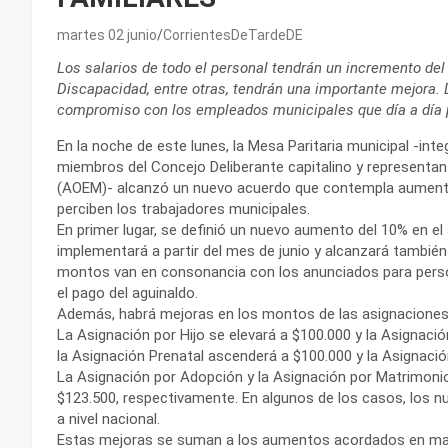
martes 02 junio
CorrientesDeTardeDE
Los salarios de todo el personal tendrán un incremento del
Discapacidad, entre otras, tendrán una importante mejora. 
compromiso con los empleados municipales que día a día pr
En la noche de este lunes, la Mesa Paritaria municipal -int
miembros del Concejo Deliberante capitalino y representa
(AOEM)- alcanzó un nuevo acuerdo que contempla aumentos
perciben los trabajadores municipales.
En primer lugar, se definió un nuevo aumento del 10% en el 
implementará a partir del mes de junio y alcanzará también
montos van en consonancia con los anunciados para persona
el pago del aguinaldo.
Además, habrá mejoras en los montos de las asignaciones fa
La Asignación por Hijo se elevará a $100.000 y la Asignaci
la Asignación Prenatal ascenderá a $100.000 y la Asignaci
La Asignación por Adopción y la Asignación por Matrimoni
$123.500, respectivamente. En algunos de los casos, los n
a nivel nacional.
Estas mejoras se suman a los aumentos acordados en marz