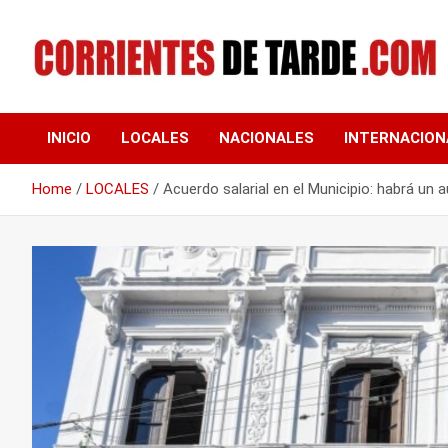
Skip
to
content
Tu portal de noticias
CORRIENTES DE
INICIO
LOCALES
NACIONALES
INTERNACION
TARDE
Home
LOCALES
Acuerdo salarial en el Municipio: habrá un