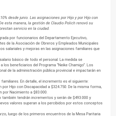
 10% desde junio. Las asignaciones por Hijo y por Hijo con
De esta manera, la gestión de Claudio Polich renovó su
estan servicio en la ciudad.
egrada por funcionarios del Departamento Ejecutivo,
ntes de la Asociación de Obreros y Empleados Municipales
 salariales y mejoras en las asignaciones familiares que
salario básico de todo el personal. La medida se
 a los beneficiarios del Programa “Neike Chamigo”. Los
l de la administración pública provincial e impactarán en
miliares. En detalle, el incremento es el siguiente:
ón por Hijo con Discapacidad a $324.750. De la misma forma,
ón por Nacimiento a $83.000.
o también tendrán incrementos y serán de $493.000 y
uevos valores superan a los percibidos por estos conceptos
o, luego de los primeros encuentros de la Mesa Paritaria